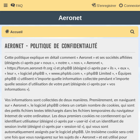
FAQ
S’enregistrer
Connexio
Aeronet
R
Accueil
e
Aeronet - Politique de confidentialité
c
h
Cette politique explique en détail comment « Aeronet » et ses sociétés affiliées
e
(désignés ci-après par « nous », « notre », « nos », « Aeronet »,
« https://forum.aeronet-fr.org ») et phpBB (désigné ci-après par « ils », « eux »,
r
« leur », « logiciel phpBB », « www.phpbb.com », « phpBB Limited », « Équipes
c
phpBB ») utilisent n’importe quelle information collectée pendant n’importe
quelle session d’utilisation de votre part (désignée ci-après par « vos
h
informations »).
e
r
Vos informations sont collectées de deux manières. Premièrement, en naviguant
sur « Aeronet », le logiciel phpBB créera un certain nombre de cookies, qui sont
des petits fichiers textes téléchargés dans les fichiers temporaires du navigateur
Internet de votre ordinateur. Les deux premiers cookies ne contiennent qu’un
identifiant utilisateur (désigné ci-après par « user-id ») et un identifiant de
session invité (désigné ci-après par « session-id »), qui vous sont
automatiquement assignés par le logiciel phpBB. Un troisième cookie sera créé
une fois que vous naviguerez sur les sujets de « Aeronet » et est utilisé pour