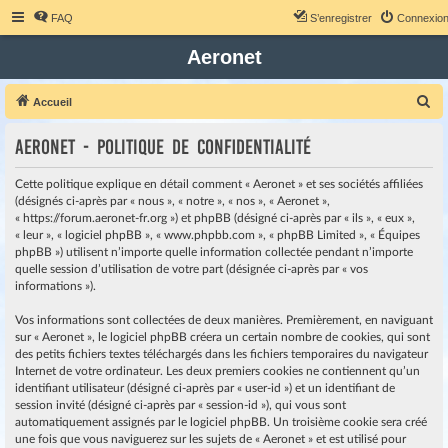
FAQ
S’enregistrer
Connexio
Aeronet
R
Accueil
e
Aeronet - Politique de confidentialité
c
h
Cette politique explique en détail comment « Aeronet » et ses sociétés affiliées
e
(désignés ci-après par « nous », « notre », « nos », « Aeronet »,
« https://forum.aeronet-fr.org ») et phpBB (désigné ci-après par « ils », « eux »,
r
« leur », « logiciel phpBB », « www.phpbb.com », « phpBB Limited », « Équipes
c
phpBB ») utilisent n’importe quelle information collectée pendant n’importe
quelle session d’utilisation de votre part (désignée ci-après par « vos
h
informations »).
e
r
Vos informations sont collectées de deux manières. Premièrement, en naviguant
sur « Aeronet », le logiciel phpBB créera un certain nombre de cookies, qui sont
des petits fichiers textes téléchargés dans les fichiers temporaires du navigateur
Internet de votre ordinateur. Les deux premiers cookies ne contiennent qu’un
identifiant utilisateur (désigné ci-après par « user-id ») et un identifiant de
session invité (désigné ci-après par « session-id »), qui vous sont
automatiquement assignés par le logiciel phpBB. Un troisième cookie sera créé
une fois que vous naviguerez sur les sujets de « Aeronet » et est utilisé pour