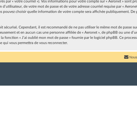
après par « votre courriel »). Vos informations pour votre compte sur « Aeronet » sont p
’utilisateur, de votre mot de passe et de votre adresse courriel requise par « Aeronet 
vous pouvez choisir quelle information de votre compte sera affichée publiquement. De p
oit sécurisé. Cependant, il est recommandé de ne pas utiliser le même mot de passe sur p
neusement et en aucun cas une personne affiliée de « Aeronet », de phpBB ou une d’u
r la fonction « J’ai oublié mon mot de passe » fournie par le logiciel phpBB. Ce proces
se qui vous permettra de vous reconnecter.
Nous