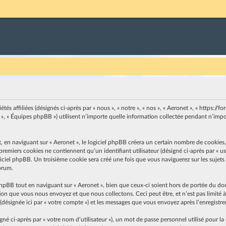
s affiliées (désignés ci-après par « nous », « notre », « nos », « Aeronet », « https://for
, « Équipes phpBB ») utilisent n’importe quelle information collectée pendant n’import
n naviguant sur « Aeronet », le logiciel phpBB créera un certain nombre de cookies, qu
emiers cookies ne contiennent qu’un identifiant utilisateur (désigné ci-après par « user
ciel phpBB. Un troisième cookie sera créé une fois que vous naviguerez sur les sujets de
forum.
hpBB tout en naviguant sur « Aeronet », bien que ceux-ci soient hors de portée du do
on que vous nous envoyez et que nous collectons. Ceci peut être, et n’est pas limité à 
» (désignée ici par « votre compte ») et les messages que vous envoyez après l’enregistr
 ci-après par « votre nom d’utilisateur »), un mot de passe personnel utilisé pour la