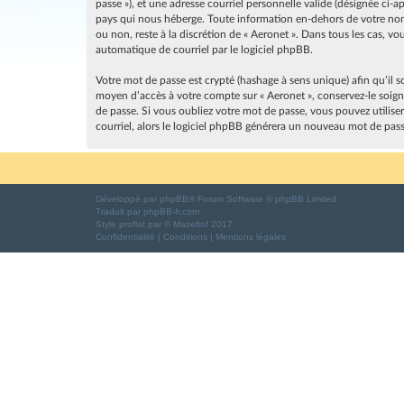
passe »), et une adresse courriel personnelle valide (désignée ci-
pays qui nous héberge. Toute information en-dehors de votre nom d
ou non, reste à la discrétion de « Aeronet ». Dans tous les cas, 
automatique de courriel par le logiciel phpBB.
Votre mot de passe est crypté (hashage à sens unique) afin qu’il s
moyen d’accès à votre compte sur « Aeronet », conservez-le soig
de passe. Si vous oubliez votre mot de passe, vous pouvez utilise
courriel, alors le logiciel phpBB générera un nouveau mot de pas
Développé par
phpBB
® Forum Software © phpBB Limited
Traduit par
phpBB-fr.com
Style
proflat
par ©
Mazeltof
2017
Confidentialité
|
Conditions
|
Mentions légales