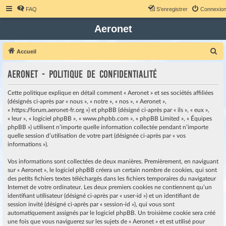
FAQ
S’enregistrer
Connexio
Aeronet
R
Accueil
e
Aeronet - Politique de confidentialité
c
h
Cette politique explique en détail comment « Aeronet » et ses sociétés affiliées
e
(désignés ci-après par « nous », « notre », « nos », « Aeronet »,
« https://forum.aeronet-fr.org ») et phpBB (désigné ci-après par « ils », « eux »,
r
« leur », « logiciel phpBB », « www.phpbb.com », « phpBB Limited », « Équipes
c
phpBB ») utilisent n’importe quelle information collectée pendant n’importe
quelle session d’utilisation de votre part (désignée ci-après par « vos
h
informations »).
e
r
Vos informations sont collectées de deux manières. Premièrement, en naviguant
sur « Aeronet », le logiciel phpBB créera un certain nombre de cookies, qui sont
des petits fichiers textes téléchargés dans les fichiers temporaires du navigateur
Internet de votre ordinateur. Les deux premiers cookies ne contiennent qu’un
identifiant utilisateur (désigné ci-après par « user-id ») et un identifiant de
session invité (désigné ci-après par « session-id »), qui vous sont
automatiquement assignés par le logiciel phpBB. Un troisième cookie sera créé
une fois que vous naviguerez sur les sujets de « Aeronet » et est utilisé pour