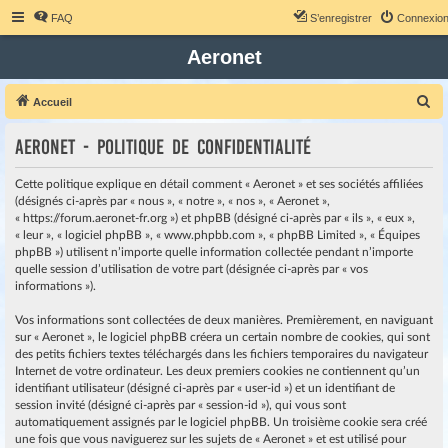
FAQ
S’enregistrer
Connexio
Aeronet
R
Accueil
e
Aeronet - Politique de confidentialité
c
h
Cette politique explique en détail comment « Aeronet » et ses sociétés affiliées
e
(désignés ci-après par « nous », « notre », « nos », « Aeronet »,
« https://forum.aeronet-fr.org ») et phpBB (désigné ci-après par « ils », « eux »,
r
« leur », « logiciel phpBB », « www.phpbb.com », « phpBB Limited », « Équipes
c
phpBB ») utilisent n’importe quelle information collectée pendant n’importe
quelle session d’utilisation de votre part (désignée ci-après par « vos
h
informations »).
e
r
Vos informations sont collectées de deux manières. Premièrement, en naviguant
sur « Aeronet », le logiciel phpBB créera un certain nombre de cookies, qui sont
des petits fichiers textes téléchargés dans les fichiers temporaires du navigateur
Internet de votre ordinateur. Les deux premiers cookies ne contiennent qu’un
identifiant utilisateur (désigné ci-après par « user-id ») et un identifiant de
session invité (désigné ci-après par « session-id »), qui vous sont
automatiquement assignés par le logiciel phpBB. Un troisième cookie sera créé
une fois que vous naviguerez sur les sujets de « Aeronet » et est utilisé pour