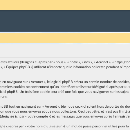
s affiliées (désignés ci-après par « nous », « notre », « nos », « Aeronet », « https://for
, « Équipes phpBB ») utilisent n’importe quelle information collectée pendant n’import
n naviguant sur « Aeronet », le logiciel phpBB créera un certain nombre de cookies, qu
emiers cookies ne contiennent qu’un identifiant utilisateur (désigné ci-après par « user
ciel phpBB. Un troisième cookie sera créé une fois que vous naviguerez sur les sujets de
forum.
hpBB tout en naviguant sur « Aeronet », bien que ceux-ci soient hors de portée du do
on que vous nous envoyez et que nous collectons. Ceci peut être, et n’est pas limité à 
» (désignée ici par « votre compte ») et les messages que vous envoyez après l’enregistr
 ci-après par « votre nom d’utilisateur »), un mot de passe personnel utilisé pour la