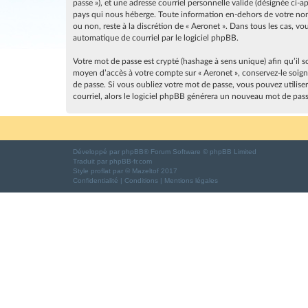
passe »), et une adresse courriel personnelle valide (désignée ci-
pays qui nous héberge. Toute information en-dehors de votre nom d
ou non, reste à la discrétion de « Aeronet ». Dans tous les cas, 
automatique de courriel par le logiciel phpBB.
Votre mot de passe est crypté (hashage à sens unique) afin qu’il s
moyen d’accès à votre compte sur « Aeronet », conservez-le soig
de passe. Si vous oubliez votre mot de passe, vous pouvez utilise
courriel, alors le logiciel phpBB générera un nouveau mot de pas
Développé par
phpBB
® Forum Software © phpBB Limited
Traduit par
phpBB-fr.com
Style
proflat
par ©
Mazeltof
2017
Confidentialité
|
Conditions
|
Mentions légales