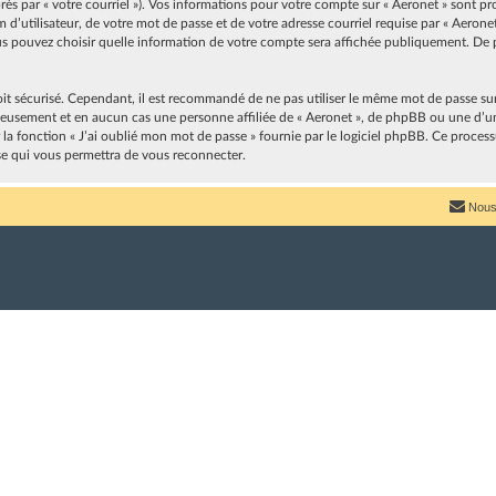
après par « votre courriel »). Vos informations pour votre compte sur « Aeronet » sont p
’utilisateur, de votre mot de passe et de votre adresse courriel requise par « Aeronet 
vous pouvez choisir quelle information de votre compte sera affichée publiquement. De p
oit sécurisé. Cependant, il est recommandé de ne pas utiliser le même mot de passe sur p
neusement et en aucun cas une personne affiliée de « Aeronet », de phpBB ou une d’u
r la fonction « J’ai oublié mon mot de passe » fournie par le logiciel phpBB. Ce proces
se qui vous permettra de vous reconnecter.
Nous