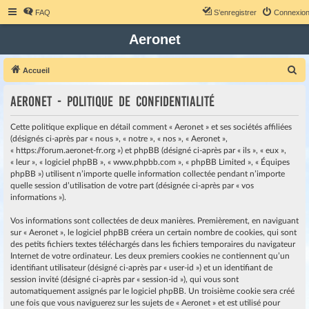
FAQ
S’enregistrer
Connexio
Aeronet
R
Accueil
e
Aeronet - Politique de confidentialité
c
h
Cette politique explique en détail comment « Aeronet » et ses sociétés affiliées
e
(désignés ci-après par « nous », « notre », « nos », « Aeronet »,
« https://forum.aeronet-fr.org ») et phpBB (désigné ci-après par « ils », « eux »,
r
« leur », « logiciel phpBB », « www.phpbb.com », « phpBB Limited », « Équipes
c
phpBB ») utilisent n’importe quelle information collectée pendant n’importe
quelle session d’utilisation de votre part (désignée ci-après par « vos
h
informations »).
e
r
Vos informations sont collectées de deux manières. Premièrement, en naviguant
sur « Aeronet », le logiciel phpBB créera un certain nombre de cookies, qui sont
des petits fichiers textes téléchargés dans les fichiers temporaires du navigateur
Internet de votre ordinateur. Les deux premiers cookies ne contiennent qu’un
identifiant utilisateur (désigné ci-après par « user-id ») et un identifiant de
session invité (désigné ci-après par « session-id »), qui vous sont
automatiquement assignés par le logiciel phpBB. Un troisième cookie sera créé
une fois que vous naviguerez sur les sujets de « Aeronet » et est utilisé pour