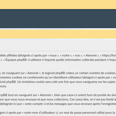
s affiliées (désignés ci-après par « nous », « notre », « nos », « Aeronet », « https://for
, « Équipes phpBB ») utilisent n’importe quelle information collectée pendant n’import
n naviguant sur « Aeronet », le logiciel phpBB créera un certain nombre de cookies, qu
emiers cookies ne contiennent qu’un identifiant utilisateur (désigné ci-après par « user
ciel phpBB. Un troisième cookie sera créé une fois que vous naviguerez sur les sujets de
forum.
hpBB tout en naviguant sur « Aeronet », bien que ceux-ci soient hors de portée du do
on que vous nous envoyez et que nous collectons. Ceci peut être, et n’est pas limité à 
» (désignée ici par « votre compte ») et les messages que vous envoyez après l’enregistr
 ci-après par « votre nom d’utilisateur »), un mot de passe personnel utilisé pour la