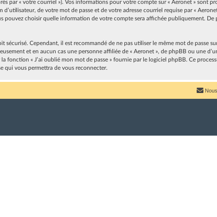
après par « votre courriel »). Vos informations pour votre compte sur « Aeronet » sont p
’utilisateur, de votre mot de passe et de votre adresse courriel requise par « Aeronet 
vous pouvez choisir quelle information de votre compte sera affichée publiquement. De p
oit sécurisé. Cependant, il est recommandé de ne pas utiliser le même mot de passe sur p
neusement et en aucun cas une personne affiliée de « Aeronet », de phpBB ou une d’u
r la fonction « J’ai oublié mon mot de passe » fournie par le logiciel phpBB. Ce proces
se qui vous permettra de vous reconnecter.
Nous