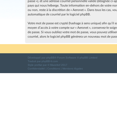
passe »), et une adresse courriel personnelle valide (désignée ci-
pays qui nous héberge. Toute information en-dehors de votre nom d
ou non, reste à la discrétion de « Aeronet ». Dans tous les cas, 
automatique de courriel par le logiciel phpBB.
Votre mot de passe est crypté (hashage à sens unique) afin qu’il s
moyen d’accès à votre compte sur « Aeronet », conservez-le soig
de passe. Si vous oubliez votre mot de passe, vous pouvez utilise
courriel, alors le logiciel phpBB générera un nouveau mot de pas
Développé par
phpBB
® Forum Software © phpBB Limited
Traduit par
phpBB-fr.com
Style
proflat
par ©
Mazeltof
2017
Confidentialité
|
Conditions
|
Mentions légales