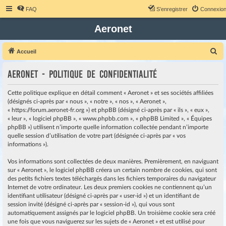
FAQ
S’enregistrer
Connexio
Aeronet
R
Accueil
e
Aeronet - Politique de confidentialité
c
h
Cette politique explique en détail comment « Aeronet » et ses sociétés affiliées
e
(désignés ci-après par « nous », « notre », « nos », « Aeronet »,
« https://forum.aeronet-fr.org ») et phpBB (désigné ci-après par « ils », « eux »,
r
« leur », « logiciel phpBB », « www.phpbb.com », « phpBB Limited », « Équipes
c
phpBB ») utilisent n’importe quelle information collectée pendant n’importe
quelle session d’utilisation de votre part (désignée ci-après par « vos
h
informations »).
e
r
Vos informations sont collectées de deux manières. Premièrement, en naviguant
sur « Aeronet », le logiciel phpBB créera un certain nombre de cookies, qui sont
des petits fichiers textes téléchargés dans les fichiers temporaires du navigateur
Internet de votre ordinateur. Les deux premiers cookies ne contiennent qu’un
identifiant utilisateur (désigné ci-après par « user-id ») et un identifiant de
session invité (désigné ci-après par « session-id »), qui vous sont
automatiquement assignés par le logiciel phpBB. Un troisième cookie sera créé
une fois que vous naviguerez sur les sujets de « Aeronet » et est utilisé pour