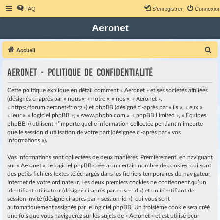
FAQ
S’enregistrer
Connexio
Aeronet
R
Accueil
e
Aeronet - Politique de confidentialité
c
h
Cette politique explique en détail comment « Aeronet » et ses sociétés affiliées
e
(désignés ci-après par « nous », « notre », « nos », « Aeronet »,
« https://forum.aeronet-fr.org ») et phpBB (désigné ci-après par « ils », « eux »,
r
« leur », « logiciel phpBB », « www.phpbb.com », « phpBB Limited », « Équipes
c
phpBB ») utilisent n’importe quelle information collectée pendant n’importe
quelle session d’utilisation de votre part (désignée ci-après par « vos
h
informations »).
e
r
Vos informations sont collectées de deux manières. Premièrement, en naviguant
sur « Aeronet », le logiciel phpBB créera un certain nombre de cookies, qui sont
des petits fichiers textes téléchargés dans les fichiers temporaires du navigateur
Internet de votre ordinateur. Les deux premiers cookies ne contiennent qu’un
identifiant utilisateur (désigné ci-après par « user-id ») et un identifiant de
session invité (désigné ci-après par « session-id »), qui vous sont
automatiquement assignés par le logiciel phpBB. Un troisième cookie sera créé
une fois que vous naviguerez sur les sujets de « Aeronet » et est utilisé pour