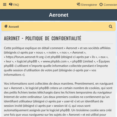
FAQ
S’enregistrer
Connexio
Aeronet
R
Accueil
e
Aeronet - Politique de confidentialité
c
h
Cette politique explique en détail comment « Aeronet » et ses sociétés affiliées
e
(désignés ci-après par « nous », « notre », « nos », « Aeronet »,
« https://forum.aeronet-fr.org ») et phpBB (désigné ci-après par « ils », « eux »,
r
« leur », « logiciel phpBB », « www.phpbb.com », « phpBB Limited », « Équipes
c
phpBB ») utilisent n’importe quelle information collectée pendant n’importe
quelle session d’utilisation de votre part (désignée ci-après par « vos
h
informations »).
e
r
Vos informations sont collectées de deux manières. Premièrement, en naviguant
sur « Aeronet », le logiciel phpBB créera un certain nombre de cookies, qui sont
des petits fichiers textes téléchargés dans les fichiers temporaires du navigateur
Internet de votre ordinateur. Les deux premiers cookies ne contiennent qu’un
identifiant utilisateur (désigné ci-après par « user-id ») et un identifiant de
session invité (désigné ci-après par « session-id »), qui vous sont
automatiquement assignés par le logiciel phpBB. Un troisième cookie sera créé
une fois que vous naviguerez sur les sujets de « Aeronet » et est utilisé pour