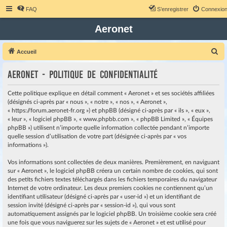
FAQ
S’enregistrer
Connexio
Aeronet
R
Accueil
e
Aeronet - Politique de confidentialité
c
h
Cette politique explique en détail comment « Aeronet » et ses sociétés affiliées
e
(désignés ci-après par « nous », « notre », « nos », « Aeronet »,
« https://forum.aeronet-fr.org ») et phpBB (désigné ci-après par « ils », « eux »,
r
« leur », « logiciel phpBB », « www.phpbb.com », « phpBB Limited », « Équipes
c
phpBB ») utilisent n’importe quelle information collectée pendant n’importe
quelle session d’utilisation de votre part (désignée ci-après par « vos
h
informations »).
e
r
Vos informations sont collectées de deux manières. Premièrement, en naviguant
sur « Aeronet », le logiciel phpBB créera un certain nombre de cookies, qui sont
des petits fichiers textes téléchargés dans les fichiers temporaires du navigateur
Internet de votre ordinateur. Les deux premiers cookies ne contiennent qu’un
identifiant utilisateur (désigné ci-après par « user-id ») et un identifiant de
session invité (désigné ci-après par « session-id »), qui vous sont
automatiquement assignés par le logiciel phpBB. Un troisième cookie sera créé
une fois que vous naviguerez sur les sujets de « Aeronet » et est utilisé pour