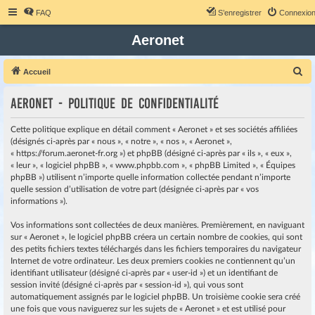
FAQ
S’enregistrer
Connexio
Aeronet
R
Accueil
e
Aeronet - Politique de confidentialité
c
h
Cette politique explique en détail comment « Aeronet » et ses sociétés affiliées
e
(désignés ci-après par « nous », « notre », « nos », « Aeronet »,
« https://forum.aeronet-fr.org ») et phpBB (désigné ci-après par « ils », « eux »,
r
« leur », « logiciel phpBB », « www.phpbb.com », « phpBB Limited », « Équipes
c
phpBB ») utilisent n’importe quelle information collectée pendant n’importe
quelle session d’utilisation de votre part (désignée ci-après par « vos
h
informations »).
e
r
Vos informations sont collectées de deux manières. Premièrement, en naviguant
sur « Aeronet », le logiciel phpBB créera un certain nombre de cookies, qui sont
des petits fichiers textes téléchargés dans les fichiers temporaires du navigateur
Internet de votre ordinateur. Les deux premiers cookies ne contiennent qu’un
identifiant utilisateur (désigné ci-après par « user-id ») et un identifiant de
session invité (désigné ci-après par « session-id »), qui vous sont
automatiquement assignés par le logiciel phpBB. Un troisième cookie sera créé
une fois que vous naviguerez sur les sujets de « Aeronet » et est utilisé pour