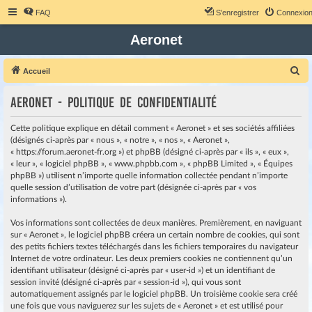
FAQ
S’enregistrer
Connexio
Aeronet
R
Accueil
e
Aeronet - Politique de confidentialité
c
h
Cette politique explique en détail comment « Aeronet » et ses sociétés affiliées
e
(désignés ci-après par « nous », « notre », « nos », « Aeronet »,
« https://forum.aeronet-fr.org ») et phpBB (désigné ci-après par « ils », « eux »,
r
« leur », « logiciel phpBB », « www.phpbb.com », « phpBB Limited », « Équipes
c
phpBB ») utilisent n’importe quelle information collectée pendant n’importe
quelle session d’utilisation de votre part (désignée ci-après par « vos
h
informations »).
e
r
Vos informations sont collectées de deux manières. Premièrement, en naviguant
sur « Aeronet », le logiciel phpBB créera un certain nombre de cookies, qui sont
des petits fichiers textes téléchargés dans les fichiers temporaires du navigateur
Internet de votre ordinateur. Les deux premiers cookies ne contiennent qu’un
identifiant utilisateur (désigné ci-après par « user-id ») et un identifiant de
session invité (désigné ci-après par « session-id »), qui vous sont
automatiquement assignés par le logiciel phpBB. Un troisième cookie sera créé
une fois que vous naviguerez sur les sujets de « Aeronet » et est utilisé pour