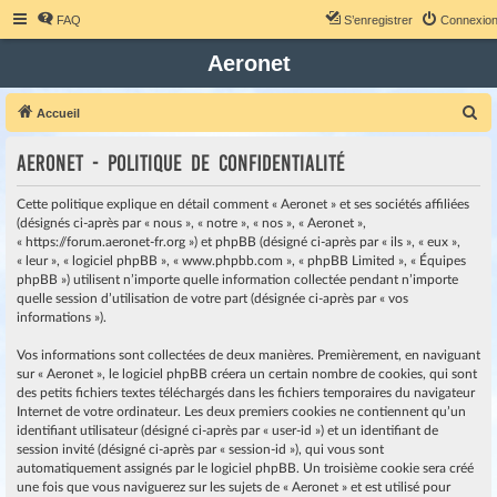
FAQ
S’enregistrer
Connexio
Aeronet
R
Accueil
e
Aeronet - Politique de confidentialité
c
h
Cette politique explique en détail comment « Aeronet » et ses sociétés affiliées
e
(désignés ci-après par « nous », « notre », « nos », « Aeronet »,
« https://forum.aeronet-fr.org ») et phpBB (désigné ci-après par « ils », « eux »,
r
« leur », « logiciel phpBB », « www.phpbb.com », « phpBB Limited », « Équipes
c
phpBB ») utilisent n’importe quelle information collectée pendant n’importe
quelle session d’utilisation de votre part (désignée ci-après par « vos
h
informations »).
e
r
Vos informations sont collectées de deux manières. Premièrement, en naviguant
sur « Aeronet », le logiciel phpBB créera un certain nombre de cookies, qui sont
des petits fichiers textes téléchargés dans les fichiers temporaires du navigateur
Internet de votre ordinateur. Les deux premiers cookies ne contiennent qu’un
identifiant utilisateur (désigné ci-après par « user-id ») et un identifiant de
session invité (désigné ci-après par « session-id »), qui vous sont
automatiquement assignés par le logiciel phpBB. Un troisième cookie sera créé
une fois que vous naviguerez sur les sujets de « Aeronet » et est utilisé pour