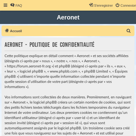
FAQ
S’enregistrer
Connexio
Aeronet
R
Accueil
e
Aeronet - Politique de confidentialité
c
h
Cette politique explique en détail comment « Aeronet » et ses sociétés affiliées
e
(désignés ci-après par « nous », « notre », « nos », « Aeronet »,
« https://forum.aeronet-fr.org ») et phpBB (désigné ci-après par « ils », « eux »,
r
« leur », « logiciel phpBB », « www.phpbb.com », « phpBB Limited », « Équipes
c
phpBB ») utilisent n’importe quelle information collectée pendant n’importe
quelle session d’utilisation de votre part (désignée ci-après par « vos
h
informations »).
e
r
Vos informations sont collectées de deux manières. Premièrement, en naviguant
sur « Aeronet », le logiciel phpBB créera un certain nombre de cookies, qui sont
des petits fichiers textes téléchargés dans les fichiers temporaires du navigateur
Internet de votre ordinateur. Les deux premiers cookies ne contiennent qu’un
identifiant utilisateur (désigné ci-après par « user-id ») et un identifiant de
session invité (désigné ci-après par « session-id »), qui vous sont
automatiquement assignés par le logiciel phpBB. Un troisième cookie sera créé
une fois que vous naviguerez sur les sujets de « Aeronet » et est utilisé pour