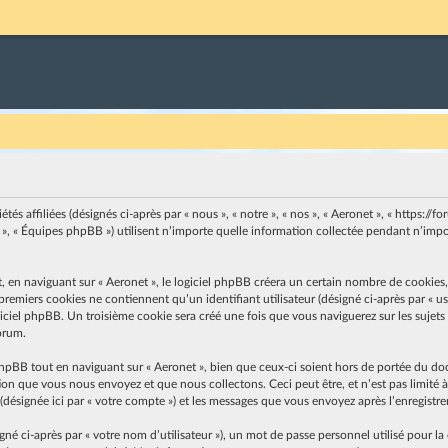
s affiliées (désignés ci-après par « nous », « notre », « nos », « Aeronet », « https://for
, « Équipes phpBB ») utilisent n’importe quelle information collectée pendant n’import
n naviguant sur « Aeronet », le logiciel phpBB créera un certain nombre de cookies, qu
emiers cookies ne contiennent qu’un identifiant utilisateur (désigné ci-après par « user
ciel phpBB. Un troisième cookie sera créé une fois que vous naviguerez sur les sujets de
forum.
hpBB tout en naviguant sur « Aeronet », bien que ceux-ci soient hors de portée du do
on que vous nous envoyez et que nous collectons. Ceci peut être, et n’est pas limité à 
» (désignée ici par « votre compte ») et les messages que vous envoyez après l’enregistr
 ci-après par « votre nom d’utilisateur »), un mot de passe personnel utilisé pour la