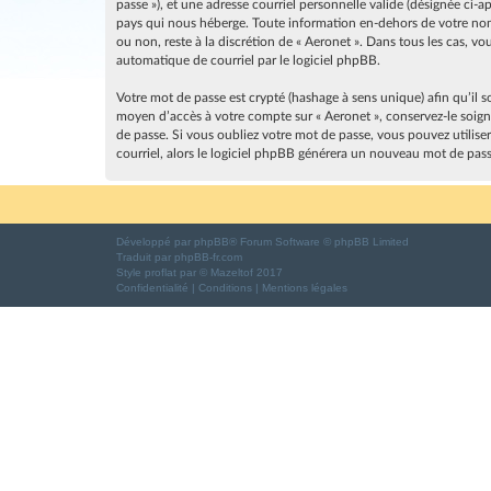
passe »), et une adresse courriel personnelle valide (désignée ci-
pays qui nous héberge. Toute information en-dehors de votre nom d
ou non, reste à la discrétion de « Aeronet ». Dans tous les cas, 
automatique de courriel par le logiciel phpBB.
Votre mot de passe est crypté (hashage à sens unique) afin qu’il s
moyen d’accès à votre compte sur « Aeronet », conservez-le soig
de passe. Si vous oubliez votre mot de passe, vous pouvez utilise
courriel, alors le logiciel phpBB générera un nouveau mot de pas
Développé par
phpBB
® Forum Software © phpBB Limited
Traduit par
phpBB-fr.com
Style
proflat
par ©
Mazeltof
2017
Confidentialité
|
Conditions
|
Mentions légales