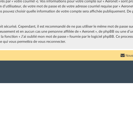
après par « votre courriel »). Vos informations pour votre compte sur « Aeronet » sont p
’utilisateur, de votre mot de passe et de votre adresse courriel requise par « Aeronet 
vous pouvez choisir quelle information de votre compte sera affichée publiquement. De p
oit sécurisé. Cependant, il est recommandé de ne pas utiliser le même mot de passe sur p
neusement et en aucun cas une personne affiliée de « Aeronet », de phpBB ou une d’u
r la fonction « J’ai oublié mon mot de passe » fournie par le logiciel phpBB. Ce proces
se qui vous permettra de vous reconnecter.
Nous