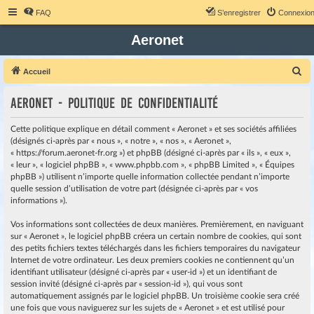
FAQ
S’enregistrer
Connexio
Aeronet
R
Accueil
e
Aeronet - Politique de confidentialité
c
h
Cette politique explique en détail comment « Aeronet » et ses sociétés affiliées
e
(désignés ci-après par « nous », « notre », « nos », « Aeronet »,
« https://forum.aeronet-fr.org ») et phpBB (désigné ci-après par « ils », « eux »,
r
« leur », « logiciel phpBB », « www.phpbb.com », « phpBB Limited », « Équipes
c
phpBB ») utilisent n’importe quelle information collectée pendant n’importe
quelle session d’utilisation de votre part (désignée ci-après par « vos
h
informations »).
e
r
Vos informations sont collectées de deux manières. Premièrement, en naviguant
sur « Aeronet », le logiciel phpBB créera un certain nombre de cookies, qui sont
des petits fichiers textes téléchargés dans les fichiers temporaires du navigateur
Internet de votre ordinateur. Les deux premiers cookies ne contiennent qu’un
identifiant utilisateur (désigné ci-après par « user-id ») et un identifiant de
session invité (désigné ci-après par « session-id »), qui vous sont
automatiquement assignés par le logiciel phpBB. Un troisième cookie sera créé
une fois que vous naviguerez sur les sujets de « Aeronet » et est utilisé pour