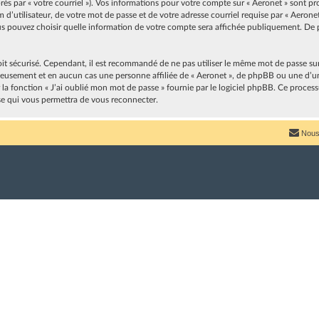
après par « votre courriel »). Vos informations pour votre compte sur « Aeronet » sont p
’utilisateur, de votre mot de passe et de votre adresse courriel requise par « Aeronet 
vous pouvez choisir quelle information de votre compte sera affichée publiquement. De p
oit sécurisé. Cependant, il est recommandé de ne pas utiliser le même mot de passe sur p
neusement et en aucun cas une personne affiliée de « Aeronet », de phpBB ou une d’u
r la fonction « J’ai oublié mon mot de passe » fournie par le logiciel phpBB. Ce proces
se qui vous permettra de vous reconnecter.
Nous