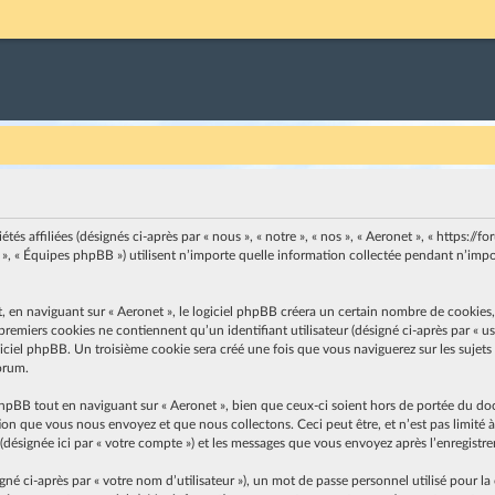
s affiliées (désignés ci-après par « nous », « notre », « nos », « Aeronet », « https://for
, « Équipes phpBB ») utilisent n’importe quelle information collectée pendant n’import
n naviguant sur « Aeronet », le logiciel phpBB créera un certain nombre de cookies, qu
emiers cookies ne contiennent qu’un identifiant utilisateur (désigné ci-après par « user
ciel phpBB. Un troisième cookie sera créé une fois que vous naviguerez sur les sujets de
forum.
hpBB tout en naviguant sur « Aeronet », bien que ceux-ci soient hors de portée du do
on que vous nous envoyez et que nous collectons. Ceci peut être, et n’est pas limité à 
» (désignée ici par « votre compte ») et les messages que vous envoyez après l’enregistr
 ci-après par « votre nom d’utilisateur »), un mot de passe personnel utilisé pour la