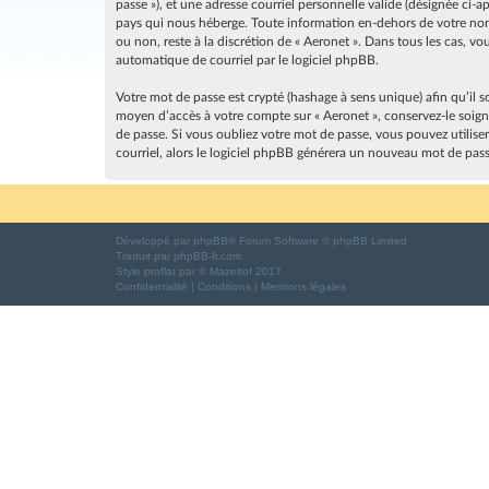
passe »), et une adresse courriel personnelle valide (désignée ci-
pays qui nous héberge. Toute information en-dehors de votre nom d
ou non, reste à la discrétion de « Aeronet ». Dans tous les cas, 
automatique de courriel par le logiciel phpBB.
Votre mot de passe est crypté (hashage à sens unique) afin qu’il s
moyen d’accès à votre compte sur « Aeronet », conservez-le soig
de passe. Si vous oubliez votre mot de passe, vous pouvez utilise
courriel, alors le logiciel phpBB générera un nouveau mot de pas
Développé par
phpBB
® Forum Software © phpBB Limited
Traduit par
phpBB-fr.com
Style
proflat
par ©
Mazeltof
2017
Confidentialité
|
Conditions
|
Mentions légales