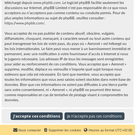
téléchargé depuis
www.phpbb.com
. Le logiciel phpBB facilite seulement les
discussions sur Internet. phpBB Limited n’est pas responsable de ce que nous
acceptons ou n’acceptons pas comme contenu ou conduite permis. Pour de
plus amples informations au sujet de phpBB, veuillez consulter :
https://www.phpbb.com/
.
Vous acceptez de ne pas publier de contenu abusif, obscène, vulgaire,
diffamatoire, choquant, menaçant, à caractère sexuel ou tout autre contenu qui
peut transgresser les lois de votre pays, du pays où « Aeronet » est hébergé ou
les lois internationales. Le faire peut vous mener à un bannissement immédiat et
permanent, avec une notification à votre fournisseur d’accès à Internet si nous
le jugeons nécessaire. Les adresses IP de tous les messages sont enregistrées
pour aider au renforcement de ces conditions. Vous acceptez que « Aeronet »
supprime, modifie, déplace ou verrouille n’importe quel sujet lorsque nous
estimons que cela est nécessaire. En tant que membre, vous acceptez que
toutes les informations que vous avez saisies soient stockées dans notre base de
données. Bien que ces informations ne soient pas diffusées à une tierce partie
sans votre consentement, ni « Aeronet », ni phpBB ne pourront être tenus
comme responsables en cas de tentative de piratage visant à compromettre les
données.
Nous contacter
Supprimer les cookies
Heures au format
UTC+02:00