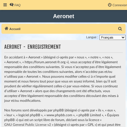
FAQ
Connexio
Aeronet
R
Accueil
e
Langue :
c
Aeronet - Enregistrement
h
e
En accédant à « Aeronet » (désigné ci-après par « nous », « notre », « nos »,
« Aeronet », « https://forum.aeronet-fr.org »), vous acceptez d’être légalement
r
responsable des conditions suivantes. Si vous n’acceptez pas d’être légalement
c
responsable de toutes les conditions suivantes, alors n’accédez pas et/ou
h
n’utilisez pas « Aeronet ». Nous pouvons modifier celles-ci à n’importe quel
moment et nous ferons tout pour que vous en soyez informé, bien qu’il soit
e
prudent de vérifier régulièrement celles-ci par vous-même. Si vous continuez
r
d’utiliser « Aeronet » alors que des changements ont été effectués, vous
acceptez d’être légalement responsable des conditions découlant des mises à
jour et/ou modifications.
Nos forums sont développés par phpBB (désigné ci-après par « ils », « eux »,
« leur », « logiciel phpBB », « www.phpbb.com », « phpBB Limited », « Équipes
phpBB ») qui est un script libre de forum, déclaré sous la licence «
GNU General Public License v2
» (désigné ci-après par « GPL ») et qui peut être