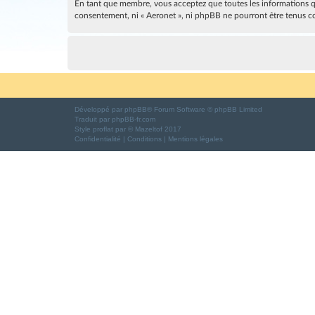
En tant que membre, vous acceptez que toutes les informations qu
consentement, ni « Aeronet », ni phpBB ne pourront être tenus c
Développé par
phpBB
® Forum Software © phpBB Limited
Traduit par
phpBB-fr.com
Style
proflat
par ©
Mazeltof
2017
Confidentialité
|
Conditions
|
Mentions légales