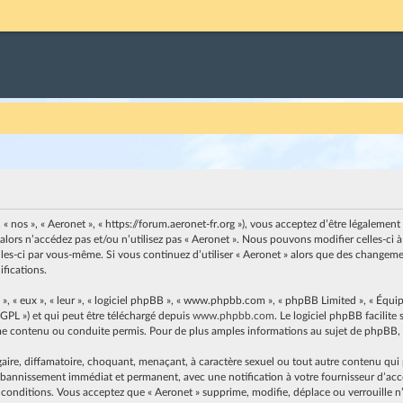
, « nos », « Aeronet », « https://forum.aeronet-fr.org »), vous acceptez d’être légaleme
 alors n’accédez pas et/ou n’utilisez pas « Aeronet ». Nous pouvons modifier celles-c
elles-ci par vous-même. Si vous continuez d’utiliser « Aeronet » alors que des changem
fications.
, « eux », « leur », « logiciel phpBB », « www.phpbb.com », « phpBB Limited », « Équip
 GPL ») et qui peut être téléchargé depuis
www.phpbb.com
. Le logiciel phpBB facilit
contenu ou conduite permis. Pour de plus amples informations au sujet de phpBB, v
ire, diffamatoire, choquant, menaçant, à caractère sexuel ou tout autre contenu qui pe
n bannissement immédiat et permanent, avec une notification à votre fournisseur d’accès
 conditions. Vous acceptez que « Aeronet » supprime, modifie, déplace ou verrouille n’