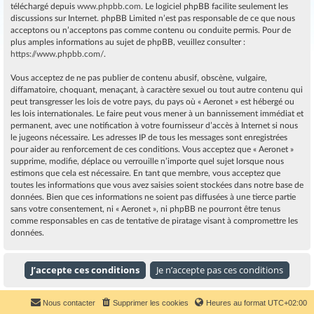
téléchargé depuis
www.phpbb.com
. Le logiciel phpBB facilite seulement les
discussions sur Internet. phpBB Limited n’est pas responsable de ce que nous
acceptons ou n’acceptons pas comme contenu ou conduite permis. Pour de
plus amples informations au sujet de phpBB, veuillez consulter :
https://www.phpbb.com/
.
Vous acceptez de ne pas publier de contenu abusif, obscène, vulgaire,
diffamatoire, choquant, menaçant, à caractère sexuel ou tout autre contenu qui
peut transgresser les lois de votre pays, du pays où « Aeronet » est hébergé ou
les lois internationales. Le faire peut vous mener à un bannissement immédiat et
permanent, avec une notification à votre fournisseur d’accès à Internet si nous
le jugeons nécessaire. Les adresses IP de tous les messages sont enregistrées
pour aider au renforcement de ces conditions. Vous acceptez que « Aeronet »
supprime, modifie, déplace ou verrouille n’importe quel sujet lorsque nous
estimons que cela est nécessaire. En tant que membre, vous acceptez que
toutes les informations que vous avez saisies soient stockées dans notre base de
données. Bien que ces informations ne soient pas diffusées à une tierce partie
sans votre consentement, ni « Aeronet », ni phpBB ne pourront être tenus
comme responsables en cas de tentative de piratage visant à compromettre les
données.
Nous contacter
Supprimer les cookies
Heures au format
UTC+02:00