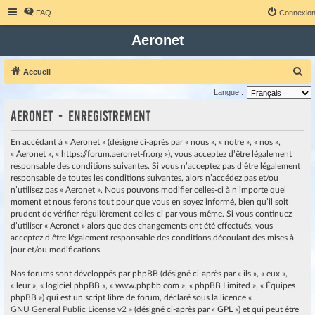
FAQ
Connexio
Aeronet
R
Accueil
e
Langue :
c
Aeronet - Enregistrement
h
e
En accédant à « Aeronet » (désigné ci-après par « nous », « notre », « nos »,
« Aeronet », « https://forum.aeronet-fr.org »), vous acceptez d’être légalement
r
responsable des conditions suivantes. Si vous n’acceptez pas d’être légalement
c
responsable de toutes les conditions suivantes, alors n’accédez pas et/ou
h
n’utilisez pas « Aeronet ». Nous pouvons modifier celles-ci à n’importe quel
moment et nous ferons tout pour que vous en soyez informé, bien qu’il soit
e
prudent de vérifier régulièrement celles-ci par vous-même. Si vous continuez
r
d’utiliser « Aeronet » alors que des changements ont été effectués, vous
acceptez d’être légalement responsable des conditions découlant des mises à
jour et/ou modifications.
Nos forums sont développés par phpBB (désigné ci-après par « ils », « eux »,
« leur », « logiciel phpBB », « www.phpbb.com », « phpBB Limited », « Équipes
phpBB ») qui est un script libre de forum, déclaré sous la licence «
GNU General Public License v2
» (désigné ci-après par « GPL ») et qui peut être