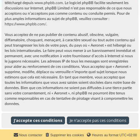
téléchargé depuis
www.phpbb.com
. Le logiciel phpBB facilite seulement les
discussions sur Internet. phpBB Limited n’est pas responsable de ce que nous
acceptons ou n’acceptons pas comme contenu ou conduite permis. Pour de
plus amples informations au sujet de phpBB, veuillez consulter :
https://www.phpbb.com/
.
Vous acceptez de ne pas publier de contenu abusif, obscène, vulgaire,
diffamatoire, choquant, menaçant, à caractère sexuel ou tout autre contenu qui
peut transgresser les lois de votre pays, du pays où « Aeronet » est hébergé ou
les lois internationales. Le faire peut vous mener à un bannissement immédiat et
permanent, avec une notification à votre fournisseur d’accès à Internet si nous
le jugeons nécessaire. Les adresses IP de tous les messages sont enregistrées
pour aider au renforcement de ces conditions. Vous acceptez que « Aeronet »
supprime, modifie, déplace ou verrouille n’importe quel sujet lorsque nous
estimons que cela est nécessaire. En tant que membre, vous acceptez que
toutes les informations que vous avez saisies soient stockées dans notre base de
données. Bien que ces informations ne soient pas diffusées à une tierce partie
sans votre consentement, ni « Aeronet », ni phpBB ne pourront être tenus
comme responsables en cas de tentative de piratage visant à compromettre les
données.
Nous contacter
Supprimer les cookies
Heures au format
UTC+02:00