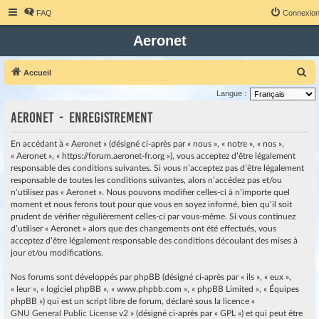
FAQ
Connexio
Aeronet
R
Accueil
e
Langue :
c
Aeronet - Enregistrement
h
e
En accédant à « Aeronet » (désigné ci-après par « nous », « notre », « nos »,
« Aeronet », « https://forum.aeronet-fr.org »), vous acceptez d’être légalement
r
responsable des conditions suivantes. Si vous n’acceptez pas d’être légalement
c
responsable de toutes les conditions suivantes, alors n’accédez pas et/ou
h
n’utilisez pas « Aeronet ». Nous pouvons modifier celles-ci à n’importe quel
moment et nous ferons tout pour que vous en soyez informé, bien qu’il soit
e
prudent de vérifier régulièrement celles-ci par vous-même. Si vous continuez
r
d’utiliser « Aeronet » alors que des changements ont été effectués, vous
acceptez d’être légalement responsable des conditions découlant des mises à
jour et/ou modifications.
Nos forums sont développés par phpBB (désigné ci-après par « ils », « eux »,
« leur », « logiciel phpBB », « www.phpbb.com », « phpBB Limited », « Équipes
phpBB ») qui est un script libre de forum, déclaré sous la licence «
GNU General Public License v2
» (désigné ci-après par « GPL ») et qui peut être