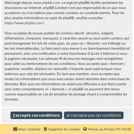
téléchargé depuis
www.phpbb.com
. Le logiciel phpBB facilite seulement les
discussions sur Internet. phpBB Limited n’est pas responsable de ce que nous
acceptons ou n’acceptons pas comme contenu ou conduite permis. Pour de
plus amples informations au sujet de phpBB, veuillez consulter :
https://www.phpbb.com/
.
Vous acceptez de ne pas publier de contenu abusif, obscène, vulgaire,
diffamatoire, choquant, menaçant, à caractère sexuel ou tout autre contenu qui
peut transgresser les lois de votre pays, du pays où « Aeronet » est hébergé ou
les lois internationales. Le faire peut vous mener à un bannissement immédiat et
permanent, avec une notification à votre fournisseur d’accès à Internet si nous
le jugeons nécessaire. Les adresses IP de tous les messages sont enregistrées
pour aider au renforcement de ces conditions. Vous acceptez que « Aeronet »
supprime, modifie, déplace ou verrouille n’importe quel sujet lorsque nous
estimons que cela est nécessaire. En tant que membre, vous acceptez que
toutes les informations que vous avez saisies soient stockées dans notre base de
données. Bien que ces informations ne soient pas diffusées à une tierce partie
sans votre consentement, ni « Aeronet », ni phpBB ne pourront être tenus
comme responsables en cas de tentative de piratage visant à compromettre les
données.
Nous contacter
Supprimer les cookies
Heures au format
UTC+02:00