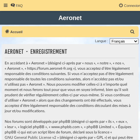
FAQ
Connexio
Aeronet
R
Accueil
e
Langue :
c
Aeronet - Enregistrement
h
e
En accédant à « Aeronet » (désigné ci-après par « nous », « notre », « nos »,
« Aeronet », « https://forum.aeronet-fr.org »), vous acceptez d’être légalement
r
responsable des conditions suivantes. Si vous n’acceptez pas d’être légalement
c
responsable de toutes les conditions suivantes, alors n’accédez pas et/ou
h
n’utilisez pas « Aeronet ». Nous pouvons modifier celles-ci à n’importe quel
moment et nous ferons tout pour que vous en soyez informé, bien qu’il soit
e
prudent de vérifier régulièrement celles-ci par vous-même. Si vous continuez
r
d’utiliser « Aeronet » alors que des changements ont été effectués, vous
acceptez d’être légalement responsable des conditions découlant des mises à
jour et/ou modifications.
Nos forums sont développés par phpBB (désigné ci-après par « ils », « eux »,
« leur », « logiciel phpBB », « www.phpbb.com », « phpBB Limited », « Équipes
phpBB ») qui est un script libre de forum, déclaré sous la licence «
GNU General Public License v2
» (désigné ci-après par « GPL ») et qui peut être