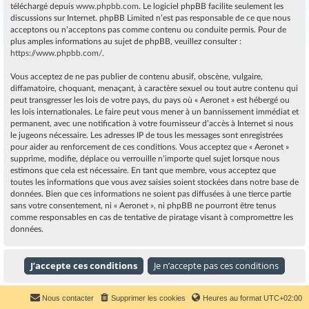
téléchargé depuis
www.phpbb.com
. Le logiciel phpBB facilite seulement les
discussions sur Internet. phpBB Limited n’est pas responsable de ce que nous
acceptons ou n’acceptons pas comme contenu ou conduite permis. Pour de
plus amples informations au sujet de phpBB, veuillez consulter :
https://www.phpbb.com/
.
Vous acceptez de ne pas publier de contenu abusif, obscène, vulgaire,
diffamatoire, choquant, menaçant, à caractère sexuel ou tout autre contenu qui
peut transgresser les lois de votre pays, du pays où « Aeronet » est hébergé ou
les lois internationales. Le faire peut vous mener à un bannissement immédiat et
permanent, avec une notification à votre fournisseur d’accès à Internet si nous
le jugeons nécessaire. Les adresses IP de tous les messages sont enregistrées
pour aider au renforcement de ces conditions. Vous acceptez que « Aeronet »
supprime, modifie, déplace ou verrouille n’importe quel sujet lorsque nous
estimons que cela est nécessaire. En tant que membre, vous acceptez que
toutes les informations que vous avez saisies soient stockées dans notre base de
données. Bien que ces informations ne soient pas diffusées à une tierce partie
sans votre consentement, ni « Aeronet », ni phpBB ne pourront être tenus
comme responsables en cas de tentative de piratage visant à compromettre les
données.
Nous contacter
Supprimer les cookies
Heures au format
UTC+02:00