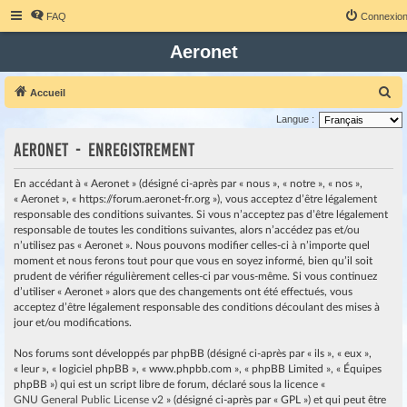
FAQ
Connexio
Aeronet
R
Accueil
e
Langue :
c
Aeronet - Enregistrement
h
e
En accédant à « Aeronet » (désigné ci-après par « nous », « notre », « nos »,
« Aeronet », « https://forum.aeronet-fr.org »), vous acceptez d’être légalement
r
responsable des conditions suivantes. Si vous n’acceptez pas d’être légalement
c
responsable de toutes les conditions suivantes, alors n’accédez pas et/ou
h
n’utilisez pas « Aeronet ». Nous pouvons modifier celles-ci à n’importe quel
moment et nous ferons tout pour que vous en soyez informé, bien qu’il soit
e
prudent de vérifier régulièrement celles-ci par vous-même. Si vous continuez
r
d’utiliser « Aeronet » alors que des changements ont été effectués, vous
acceptez d’être légalement responsable des conditions découlant des mises à
jour et/ou modifications.
Nos forums sont développés par phpBB (désigné ci-après par « ils », « eux »,
« leur », « logiciel phpBB », « www.phpbb.com », « phpBB Limited », « Équipes
phpBB ») qui est un script libre de forum, déclaré sous la licence «
GNU General Public License v2
» (désigné ci-après par « GPL ») et qui peut être