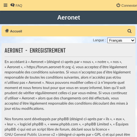
FAQ
Connexio
Aeronet
R
Accueil
e
Langue :
c
Aeronet - Enregistrement
h
e
En accédant à « Aeronet » (désigné ci-après par « nous », « notre », « nos »,
« Aeronet », « https://forum.aeronet-fr.org »), vous acceptez d’être légalement
r
responsable des conditions suivantes. Si vous n’acceptez pas d’être légalement
c
responsable de toutes les conditions suivantes, alors n’accédez pas et/ou
h
n’utilisez pas « Aeronet ». Nous pouvons modifier celles-ci à n’importe quel
moment et nous ferons tout pour que vous en soyez informé, bien qu’il soit
e
prudent de vérifier régulièrement celles-ci par vous-même. Si vous continuez
r
d’utiliser « Aeronet » alors que des changements ont été effectués, vous
acceptez d’être légalement responsable des conditions découlant des mises à
jour et/ou modifications.
Nos forums sont développés par phpBB (désigné ci-après par « ils », « eux »,
« leur », « logiciel phpBB », « www.phpbb.com », « phpBB Limited », « Équipes
phpBB ») qui est un script libre de forum, déclaré sous la licence «
GNU General Public License v2
» (désigné ci-après par « GPL ») et qui peut être