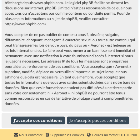
téléchargé depuis
www.phpbb.com
. Le logiciel phpBB facilite seulement les
discussions sur Internet. phpBB Limited n’est pas responsable de ce que nous
acceptons ou n’acceptons pas comme contenu ou conduite permis. Pour de
plus amples informations au sujet de phpBB, veuillez consulter :
https://www.phpbb.com/
.
Vous acceptez de ne pas publier de contenu abusif, obscène, vulgaire,
diffamatoire, choquant, menaçant, à caractère sexuel ou tout autre contenu qui
peut transgresser les lois de votre pays, du pays où « Aeronet » est hébergé ou
les lois internationales. Le faire peut vous mener à un bannissement immédiat et
permanent, avec une notification à votre fournisseur d’accès à Internet si nous
le jugeons nécessaire. Les adresses IP de tous les messages sont enregistrées
pour aider au renforcement de ces conditions. Vous acceptez que « Aeronet »
supprime, modifie, déplace ou verrouille n’importe quel sujet lorsque nous
estimons que cela est nécessaire. En tant que membre, vous acceptez que
toutes les informations que vous avez saisies soient stockées dans notre base de
données. Bien que ces informations ne soient pas diffusées à une tierce partie
sans votre consentement, ni « Aeronet », ni phpBB ne pourront être tenus
comme responsables en cas de tentative de piratage visant à compromettre les
données.
Nous contacter
Supprimer les cookies
Heures au format
UTC+02:00