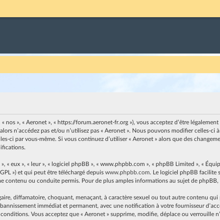
, « nos », « Aeronet », « https://forum.aeronet-fr.org »), vous acceptez d’être légaleme
 alors n’accédez pas et/ou n’utilisez pas « Aeronet ». Nous pouvons modifier celles-c
elles-ci par vous-même. Si vous continuez d’utiliser « Aeronet » alors que des changem
fications.
, « eux », « leur », « logiciel phpBB », « www.phpbb.com », « phpBB Limited », « Équip
 GPL ») et qui peut être téléchargé depuis
www.phpbb.com
. Le logiciel phpBB facilit
contenu ou conduite permis. Pour de plus amples informations au sujet de phpBB, v
ire, diffamatoire, choquant, menaçant, à caractère sexuel ou tout autre contenu qui pe
n bannissement immédiat et permanent, avec une notification à votre fournisseur d’accès
 conditions. Vous acceptez que « Aeronet » supprime, modifie, déplace ou verrouille n’