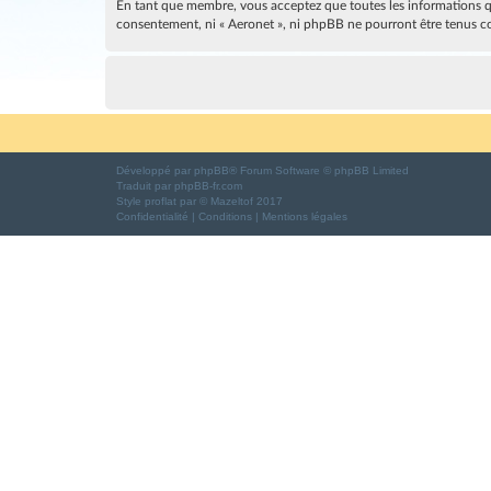
En tant que membre, vous acceptez que toutes les informations qu
consentement, ni « Aeronet », ni phpBB ne pourront être tenus c
Développé par
phpBB
® Forum Software © phpBB Limited
Traduit par
phpBB-fr.com
Style
proflat
par ©
Mazeltof
2017
Confidentialité
|
Conditions
|
Mentions légales