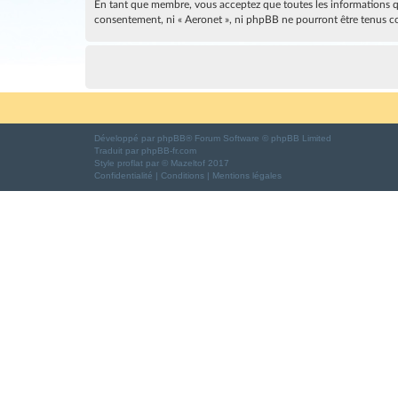
En tant que membre, vous acceptez que toutes les informations qu
consentement, ni « Aeronet », ni phpBB ne pourront être tenus c
Développé par
phpBB
® Forum Software © phpBB Limited
Traduit par
phpBB-fr.com
Style
proflat
par ©
Mazeltof
2017
Confidentialité
|
Conditions
|
Mentions légales