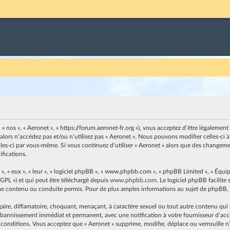
, « nos », « Aeronet », « https://forum.aeronet-fr.org »), vous acceptez d’être légaleme
 alors n’accédez pas et/ou n’utilisez pas « Aeronet ». Nous pouvons modifier celles-c
elles-ci par vous-même. Si vous continuez d’utiliser « Aeronet » alors que des changem
fications.
, « eux », « leur », « logiciel phpBB », « www.phpbb.com », « phpBB Limited », « Équip
 GPL ») et qui peut être téléchargé depuis
www.phpbb.com
. Le logiciel phpBB facilit
contenu ou conduite permis. Pour de plus amples informations au sujet de phpBB, v
ire, diffamatoire, choquant, menaçant, à caractère sexuel ou tout autre contenu qui pe
n bannissement immédiat et permanent, avec une notification à votre fournisseur d’accès
 conditions. Vous acceptez que « Aeronet » supprime, modifie, déplace ou verrouille n’