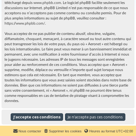
téléchargé depuis
www.phpbb.com
. Le logiciel phpBB facilite seulement les
discussions sur Internet. phpBB Limited n’est pas responsable de ce que nous
acceptons ou n’acceptons pas comme contenu ou conduite permis. Pour de
plus amples informations au sujet de phpBB, veuillez consulter :
https://www.phpbb.com/
.
Vous acceptez de ne pas publier de contenu abusif, obscène, vulgaire,
diffamatoire, choquant, menaçant, à caractère sexuel ou tout autre contenu qui
peut transgresser les lois de votre pays, du pays où « Aeronet » est hébergé ou
les lois internationales. Le faire peut vous mener à un bannissement immédiat et
permanent, avec une notification à votre fournisseur d’accès à Internet si nous
le jugeons nécessaire. Les adresses IP de tous les messages sont enregistrées
pour aider au renforcement de ces conditions. Vous acceptez que « Aeronet »
supprime, modifie, déplace ou verrouille n’importe quel sujet lorsque nous
estimons que cela est nécessaire. En tant que membre, vous acceptez que
toutes les informations que vous avez saisies soient stockées dans notre base de
données. Bien que ces informations ne soient pas diffusées à une tierce partie
sans votre consentement, ni « Aeronet », ni phpBB ne pourront être tenus
comme responsables en cas de tentative de piratage visant à compromettre les
données.
Nous contacter
Supprimer les cookies
Heures au format
UTC+02:00