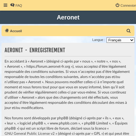
FAQ
Connexio
Aeronet
R
Accueil
e
Langue :
c
Aeronet - Enregistrement
h
e
En accédant à « Aeronet » (désigné ci-après par « nous », « notre », « nos »,
« Aeronet », « https://forum.aeronet-fr.org »), vous acceptez d’être légalement
r
responsable des conditions suivantes. Si vous n’acceptez pas d’être légalement
c
responsable de toutes les conditions suivantes, alors n’accédez pas et/ou
h
n’utilisez pas « Aeronet ». Nous pouvons modifier celles-ci à n’importe quel
moment et nous ferons tout pour que vous en soyez informé, bien qu’il soit
e
prudent de vérifier régulièrement celles-ci par vous-même. Si vous continuez
r
d’utiliser « Aeronet » alors que des changements ont été effectués, vous
acceptez d’être légalement responsable des conditions découlant des mises à
jour et/ou modifications.
Nos forums sont développés par phpBB (désigné ci-après par « ils », « eux »,
« leur », « logiciel phpBB », « www.phpbb.com », « phpBB Limited », « Équipes
phpBB ») qui est un script libre de forum, déclaré sous la licence «
GNU General Public License v2
» (désigné ci-après par « GPL ») et qui peut être