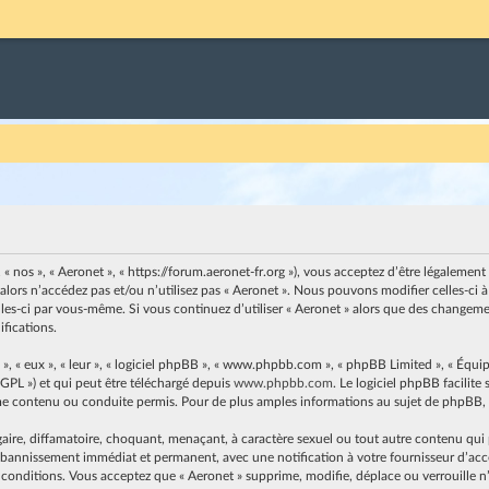
, « nos », « Aeronet », « https://forum.aeronet-fr.org »), vous acceptez d’être légaleme
 alors n’accédez pas et/ou n’utilisez pas « Aeronet ». Nous pouvons modifier celles-c
elles-ci par vous-même. Si vous continuez d’utiliser « Aeronet » alors que des changem
fications.
, « eux », « leur », « logiciel phpBB », « www.phpbb.com », « phpBB Limited », « Équip
 GPL ») et qui peut être téléchargé depuis
www.phpbb.com
. Le logiciel phpBB facilit
contenu ou conduite permis. Pour de plus amples informations au sujet de phpBB, v
ire, diffamatoire, choquant, menaçant, à caractère sexuel ou tout autre contenu qui pe
n bannissement immédiat et permanent, avec une notification à votre fournisseur d’accès
 conditions. Vous acceptez que « Aeronet » supprime, modifie, déplace ou verrouille n’