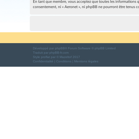
En tant que membre, vous acceptez que toutes les informations qu
consentement, ni « Aeronet », ni phpBB ne pourront être tenus c
Développé par
phpBB
® Forum Software © phpBB Limited
Traduit par
phpBB-fr.com
Style
proflat
par ©
Mazeltof
2017
Confidentialité
|
Conditions
|
Mentions légales