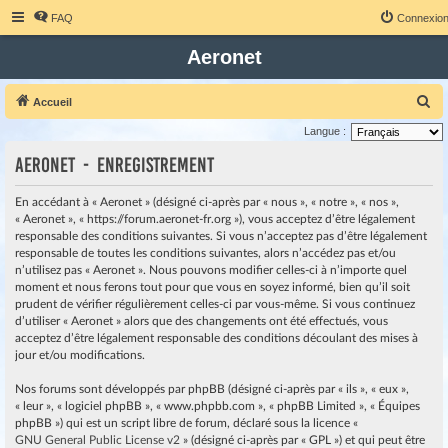
FAQ
Connexio
Aeronet
R
Accueil
e
Langue :
c
Aeronet - Enregistrement
h
e
En accédant à « Aeronet » (désigné ci-après par « nous », « notre », « nos »,
« Aeronet », « https://forum.aeronet-fr.org »), vous acceptez d’être légalement
r
responsable des conditions suivantes. Si vous n’acceptez pas d’être légalement
c
responsable de toutes les conditions suivantes, alors n’accédez pas et/ou
h
n’utilisez pas « Aeronet ». Nous pouvons modifier celles-ci à n’importe quel
moment et nous ferons tout pour que vous en soyez informé, bien qu’il soit
e
prudent de vérifier régulièrement celles-ci par vous-même. Si vous continuez
r
d’utiliser « Aeronet » alors que des changements ont été effectués, vous
acceptez d’être légalement responsable des conditions découlant des mises à
jour et/ou modifications.
Nos forums sont développés par phpBB (désigné ci-après par « ils », « eux »,
« leur », « logiciel phpBB », « www.phpbb.com », « phpBB Limited », « Équipes
phpBB ») qui est un script libre de forum, déclaré sous la licence «
GNU General Public License v2
» (désigné ci-après par « GPL ») et qui peut être