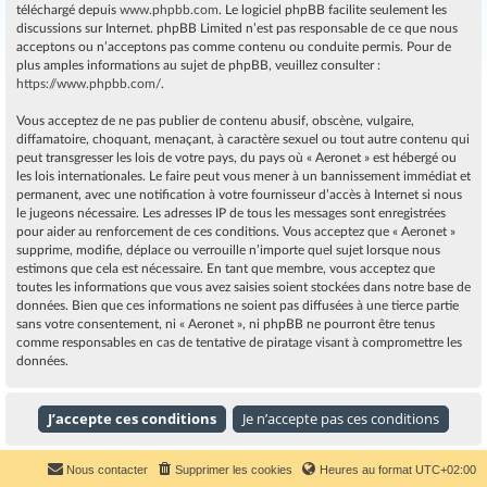
téléchargé depuis
www.phpbb.com
. Le logiciel phpBB facilite seulement les
discussions sur Internet. phpBB Limited n’est pas responsable de ce que nous
acceptons ou n’acceptons pas comme contenu ou conduite permis. Pour de
plus amples informations au sujet de phpBB, veuillez consulter :
https://www.phpbb.com/
.
Vous acceptez de ne pas publier de contenu abusif, obscène, vulgaire,
diffamatoire, choquant, menaçant, à caractère sexuel ou tout autre contenu qui
peut transgresser les lois de votre pays, du pays où « Aeronet » est hébergé ou
les lois internationales. Le faire peut vous mener à un bannissement immédiat et
permanent, avec une notification à votre fournisseur d’accès à Internet si nous
le jugeons nécessaire. Les adresses IP de tous les messages sont enregistrées
pour aider au renforcement de ces conditions. Vous acceptez que « Aeronet »
supprime, modifie, déplace ou verrouille n’importe quel sujet lorsque nous
estimons que cela est nécessaire. En tant que membre, vous acceptez que
toutes les informations que vous avez saisies soient stockées dans notre base de
données. Bien que ces informations ne soient pas diffusées à une tierce partie
sans votre consentement, ni « Aeronet », ni phpBB ne pourront être tenus
comme responsables en cas de tentative de piratage visant à compromettre les
données.
Nous contacter
Supprimer les cookies
Heures au format
UTC+02:00