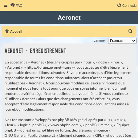
FAQ
Connexio
Aeronet
R
Accueil
e
Langue :
c
Aeronet - Enregistrement
h
e
En accédant à « Aeronet » (désigné ci-après par « nous », « notre », « nos »,
« Aeronet », « https://forum.aeronet-fr.org »), vous acceptez d’être légalement
r
responsable des conditions suivantes. Si vous n’acceptez pas d’être légalement
c
responsable de toutes les conditions suivantes, alors n’accédez pas et/ou
h
n’utilisez pas « Aeronet ». Nous pouvons modifier celles-ci à n’importe quel
moment et nous ferons tout pour que vous en soyez informé, bien qu’il soit
e
prudent de vérifier régulièrement celles-ci par vous-même. Si vous continuez
r
d’utiliser « Aeronet » alors que des changements ont été effectués, vous
acceptez d’être légalement responsable des conditions découlant des mises à
jour et/ou modifications.
Nos forums sont développés par phpBB (désigné ci-après par « ils », « eux »,
« leur », « logiciel phpBB », « www.phpbb.com », « phpBB Limited », « Équipes
phpBB ») qui est un script libre de forum, déclaré sous la licence «
GNU General Public License v2
» (désigné ci-après par « GPL ») et qui peut être