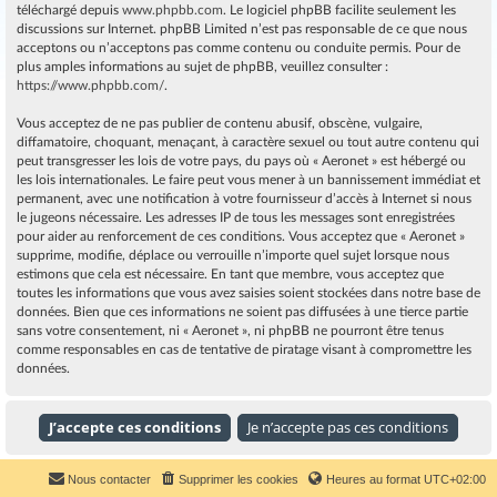
téléchargé depuis
www.phpbb.com
. Le logiciel phpBB facilite seulement les
discussions sur Internet. phpBB Limited n’est pas responsable de ce que nous
acceptons ou n’acceptons pas comme contenu ou conduite permis. Pour de
plus amples informations au sujet de phpBB, veuillez consulter :
https://www.phpbb.com/
.
Vous acceptez de ne pas publier de contenu abusif, obscène, vulgaire,
diffamatoire, choquant, menaçant, à caractère sexuel ou tout autre contenu qui
peut transgresser les lois de votre pays, du pays où « Aeronet » est hébergé ou
les lois internationales. Le faire peut vous mener à un bannissement immédiat et
permanent, avec une notification à votre fournisseur d’accès à Internet si nous
le jugeons nécessaire. Les adresses IP de tous les messages sont enregistrées
pour aider au renforcement de ces conditions. Vous acceptez que « Aeronet »
supprime, modifie, déplace ou verrouille n’importe quel sujet lorsque nous
estimons que cela est nécessaire. En tant que membre, vous acceptez que
toutes les informations que vous avez saisies soient stockées dans notre base de
données. Bien que ces informations ne soient pas diffusées à une tierce partie
sans votre consentement, ni « Aeronet », ni phpBB ne pourront être tenus
comme responsables en cas de tentative de piratage visant à compromettre les
données.
Nous contacter
Supprimer les cookies
Heures au format
UTC+02:00