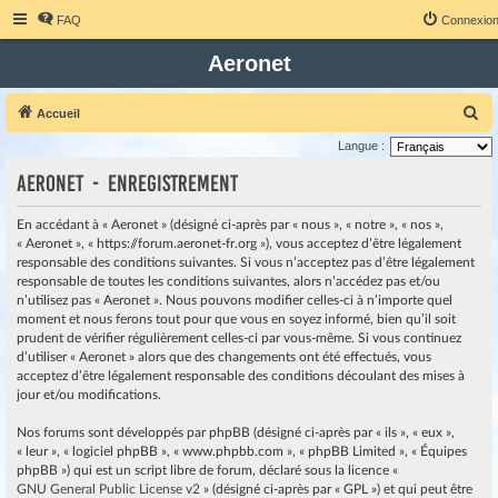
FAQ
Connexio
Aeronet
R
Accueil
e
Langue :
c
Aeronet - Enregistrement
h
e
En accédant à « Aeronet » (désigné ci-après par « nous », « notre », « nos »,
« Aeronet », « https://forum.aeronet-fr.org »), vous acceptez d’être légalement
r
responsable des conditions suivantes. Si vous n’acceptez pas d’être légalement
c
responsable de toutes les conditions suivantes, alors n’accédez pas et/ou
h
n’utilisez pas « Aeronet ». Nous pouvons modifier celles-ci à n’importe quel
moment et nous ferons tout pour que vous en soyez informé, bien qu’il soit
e
prudent de vérifier régulièrement celles-ci par vous-même. Si vous continuez
r
d’utiliser « Aeronet » alors que des changements ont été effectués, vous
acceptez d’être légalement responsable des conditions découlant des mises à
jour et/ou modifications.
Nos forums sont développés par phpBB (désigné ci-après par « ils », « eux »,
« leur », « logiciel phpBB », « www.phpbb.com », « phpBB Limited », « Équipes
phpBB ») qui est un script libre de forum, déclaré sous la licence «
GNU General Public License v2
» (désigné ci-après par « GPL ») et qui peut être