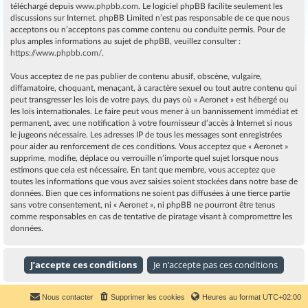
téléchargé depuis
www.phpbb.com
. Le logiciel phpBB facilite seulement les
discussions sur Internet. phpBB Limited n’est pas responsable de ce que nous
acceptons ou n’acceptons pas comme contenu ou conduite permis. Pour de
plus amples informations au sujet de phpBB, veuillez consulter :
https://www.phpbb.com/
.
Vous acceptez de ne pas publier de contenu abusif, obscène, vulgaire,
diffamatoire, choquant, menaçant, à caractère sexuel ou tout autre contenu qui
peut transgresser les lois de votre pays, du pays où « Aeronet » est hébergé ou
les lois internationales. Le faire peut vous mener à un bannissement immédiat et
permanent, avec une notification à votre fournisseur d’accès à Internet si nous
le jugeons nécessaire. Les adresses IP de tous les messages sont enregistrées
pour aider au renforcement de ces conditions. Vous acceptez que « Aeronet »
supprime, modifie, déplace ou verrouille n’importe quel sujet lorsque nous
estimons que cela est nécessaire. En tant que membre, vous acceptez que
toutes les informations que vous avez saisies soient stockées dans notre base de
données. Bien que ces informations ne soient pas diffusées à une tierce partie
sans votre consentement, ni « Aeronet », ni phpBB ne pourront être tenus
comme responsables en cas de tentative de piratage visant à compromettre les
données.
Nous contacter
Supprimer les cookies
Heures au format
UTC+02:00