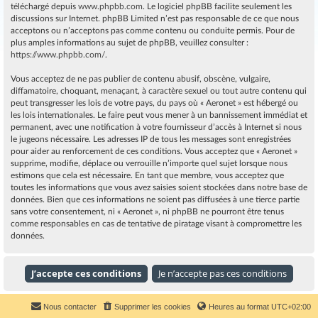
téléchargé depuis
www.phpbb.com
. Le logiciel phpBB facilite seulement les
discussions sur Internet. phpBB Limited n’est pas responsable de ce que nous
acceptons ou n’acceptons pas comme contenu ou conduite permis. Pour de
plus amples informations au sujet de phpBB, veuillez consulter :
https://www.phpbb.com/
.
Vous acceptez de ne pas publier de contenu abusif, obscène, vulgaire,
diffamatoire, choquant, menaçant, à caractère sexuel ou tout autre contenu qui
peut transgresser les lois de votre pays, du pays où « Aeronet » est hébergé ou
les lois internationales. Le faire peut vous mener à un bannissement immédiat et
permanent, avec une notification à votre fournisseur d’accès à Internet si nous
le jugeons nécessaire. Les adresses IP de tous les messages sont enregistrées
pour aider au renforcement de ces conditions. Vous acceptez que « Aeronet »
supprime, modifie, déplace ou verrouille n’importe quel sujet lorsque nous
estimons que cela est nécessaire. En tant que membre, vous acceptez que
toutes les informations que vous avez saisies soient stockées dans notre base de
données. Bien que ces informations ne soient pas diffusées à une tierce partie
sans votre consentement, ni « Aeronet », ni phpBB ne pourront être tenus
comme responsables en cas de tentative de piratage visant à compromettre les
données.
Nous contacter
Supprimer les cookies
Heures au format
UTC+02:00