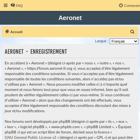
FAQ
Connexio
Aeronet
R
Accueil
e
Langue :
c
Aeronet - Enregistrement
h
e
En accédant à « Aeronet » (désigné ci-après par « nous », « notre », « nos »,
« Aeronet », « https://forum.aeronet-fr.org »), vous acceptez d’être légalement
r
responsable des conditions suivantes. Si vous n’acceptez pas d’être légalement
c
responsable de toutes les conditions suivantes, alors n’accédez pas et/ou
h
n’utilisez pas « Aeronet ». Nous pouvons modifier celles-ci à n’importe quel
moment et nous ferons tout pour que vous en soyez informé, bien qu’il soit
e
prudent de vérifier régulièrement celles-ci par vous-même. Si vous continuez
r
d’utiliser « Aeronet » alors que des changements ont été effectués, vous
acceptez d’être légalement responsable des conditions découlant des mises à
jour et/ou modifications.
Nos forums sont développés par phpBB (désigné ci-après par « ils », « eux »,
« leur », « logiciel phpBB », « www.phpbb.com », « phpBB Limited », « Équipes
phpBB ») qui est un script libre de forum, déclaré sous la licence «
GNU General Public License v2
» (désigné ci-après par « GPL ») et qui peut être