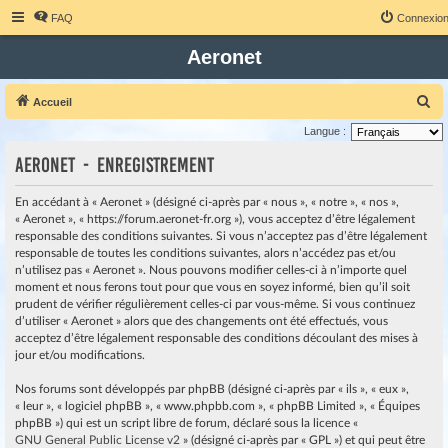
FAQ
Connexio
Aeronet
R
Accueil
e
Langue :
c
Aeronet - Enregistrement
h
e
En accédant à « Aeronet » (désigné ci-après par « nous », « notre », « nos »,
« Aeronet », « https://forum.aeronet-fr.org »), vous acceptez d’être légalement
r
responsable des conditions suivantes. Si vous n’acceptez pas d’être légalement
c
responsable de toutes les conditions suivantes, alors n’accédez pas et/ou
h
n’utilisez pas « Aeronet ». Nous pouvons modifier celles-ci à n’importe quel
moment et nous ferons tout pour que vous en soyez informé, bien qu’il soit
e
prudent de vérifier régulièrement celles-ci par vous-même. Si vous continuez
r
d’utiliser « Aeronet » alors que des changements ont été effectués, vous
acceptez d’être légalement responsable des conditions découlant des mises à
jour et/ou modifications.
Nos forums sont développés par phpBB (désigné ci-après par « ils », « eux »,
« leur », « logiciel phpBB », « www.phpbb.com », « phpBB Limited », « Équipes
phpBB ») qui est un script libre de forum, déclaré sous la licence «
GNU General Public License v2
» (désigné ci-après par « GPL ») et qui peut être