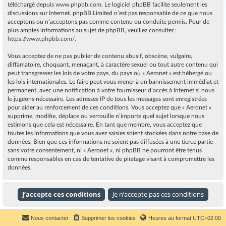
téléchargé depuis
www.phpbb.com
. Le logiciel phpBB facilite seulement les
discussions sur Internet. phpBB Limited n’est pas responsable de ce que nous
acceptons ou n’acceptons pas comme contenu ou conduite permis. Pour de
plus amples informations au sujet de phpBB, veuillez consulter :
https://www.phpbb.com/
.
Vous acceptez de ne pas publier de contenu abusif, obscène, vulgaire,
diffamatoire, choquant, menaçant, à caractère sexuel ou tout autre contenu qui
peut transgresser les lois de votre pays, du pays où « Aeronet » est hébergé ou
les lois internationales. Le faire peut vous mener à un bannissement immédiat et
permanent, avec une notification à votre fournisseur d’accès à Internet si nous
le jugeons nécessaire. Les adresses IP de tous les messages sont enregistrées
pour aider au renforcement de ces conditions. Vous acceptez que « Aeronet »
supprime, modifie, déplace ou verrouille n’importe quel sujet lorsque nous
estimons que cela est nécessaire. En tant que membre, vous acceptez que
toutes les informations que vous avez saisies soient stockées dans notre base de
données. Bien que ces informations ne soient pas diffusées à une tierce partie
sans votre consentement, ni « Aeronet », ni phpBB ne pourront être tenus
comme responsables en cas de tentative de piratage visant à compromettre les
données.
Nous contacter
Supprimer les cookies
Heures au format
UTC+02:00