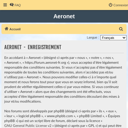
FAQ
Connexio
Aeronet
R
Accueil
e
Langue :
c
Aeronet - Enregistrement
h
e
En accédant à « Aeronet » (désigné ci-après par « nous », « notre », « nos »,
« Aeronet », « https://forum.aeronet-fr.org »), vous acceptez d’être légalement
r
responsable des conditions suivantes. Si vous n’acceptez pas d’être légalement
c
responsable de toutes les conditions suivantes, alors n’accédez pas et/ou
h
n’utilisez pas « Aeronet ». Nous pouvons modifier celles-ci à n’importe quel
moment et nous ferons tout pour que vous en soyez informé, bien qu’il soit
e
prudent de vérifier régulièrement celles-ci par vous-même. Si vous continuez
r
d’utiliser « Aeronet » alors que des changements ont été effectués, vous
acceptez d’être légalement responsable des conditions découlant des mises à
jour et/ou modifications.
Nos forums sont développés par phpBB (désigné ci-après par « ils », « eux »,
« leur », « logiciel phpBB », « www.phpbb.com », « phpBB Limited », « Équipes
phpBB ») qui est un script libre de forum, déclaré sous la licence «
GNU General Public License v2
» (désigné ci-après par « GPL ») et qui peut être