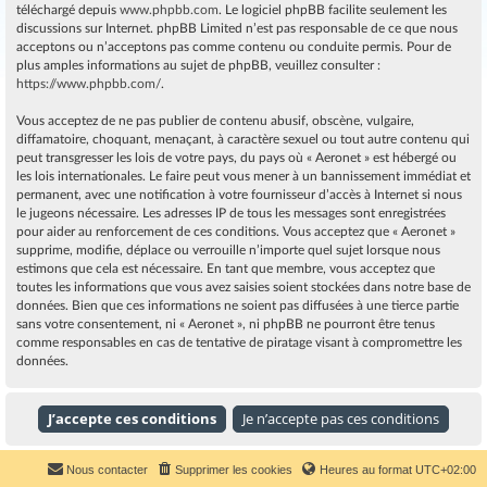
téléchargé depuis
www.phpbb.com
. Le logiciel phpBB facilite seulement les
discussions sur Internet. phpBB Limited n’est pas responsable de ce que nous
acceptons ou n’acceptons pas comme contenu ou conduite permis. Pour de
plus amples informations au sujet de phpBB, veuillez consulter :
https://www.phpbb.com/
.
Vous acceptez de ne pas publier de contenu abusif, obscène, vulgaire,
diffamatoire, choquant, menaçant, à caractère sexuel ou tout autre contenu qui
peut transgresser les lois de votre pays, du pays où « Aeronet » est hébergé ou
les lois internationales. Le faire peut vous mener à un bannissement immédiat et
permanent, avec une notification à votre fournisseur d’accès à Internet si nous
le jugeons nécessaire. Les adresses IP de tous les messages sont enregistrées
pour aider au renforcement de ces conditions. Vous acceptez que « Aeronet »
supprime, modifie, déplace ou verrouille n’importe quel sujet lorsque nous
estimons que cela est nécessaire. En tant que membre, vous acceptez que
toutes les informations que vous avez saisies soient stockées dans notre base de
données. Bien que ces informations ne soient pas diffusées à une tierce partie
sans votre consentement, ni « Aeronet », ni phpBB ne pourront être tenus
comme responsables en cas de tentative de piratage visant à compromettre les
données.
Nous contacter
Supprimer les cookies
Heures au format
UTC+02:00