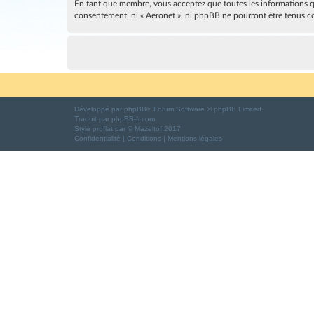
En tant que membre, vous acceptez que toutes les informations qu
consentement, ni « Aeronet », ni phpBB ne pourront être tenus c
Développé par
phpBB
® Forum Software © phpBB Limited
Traduit par
phpBB-fr.com
Style
proflat
par ©
Mazeltof
2017
Confidentialité
|
Conditions
|
Mentions légales