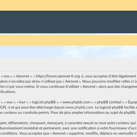
, « nos », « Aeronet », « https://forum.aeronet-fr.org »), vous acceptez d’être légaleme
 alors n’accédez pas et/ou n’utilisez pas « Aeronet ». Nous pouvons modifier celles-c
elles-ci par vous-même. Si vous continuez d’utiliser « Aeronet » alors que des changem
fications.
, « eux », « leur », « logiciel phpBB », « www.phpbb.com », « phpBB Limited », « Équip
 GPL ») et qui peut être téléchargé depuis
www.phpbb.com
. Le logiciel phpBB facilit
contenu ou conduite permis. Pour de plus amples informations au sujet de phpBB, v
ire, diffamatoire, choquant, menaçant, à caractère sexuel ou tout autre contenu qui pe
n bannissement immédiat et permanent, avec une notification à votre fournisseur d’accès
 conditions. Vous acceptez que « Aeronet » supprime, modifie, déplace ou verrouille n’