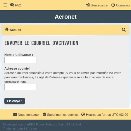
FAQ
S’enregistrer
Connexio
Aeronet
R
Accueil
e
Envoyer le courriel d’activation
c
h
Nom d’utilisateur :
e
r
Adresse courriel :
c
Adresse courriel associée à votre compte. Si vous ne l’avez pas modifiée via votre
panneau d’utilisateur, il s’agit de l’adresse que vous avez fournie lors de votre
h
enregistrement.
e
r
Nous contacter
Supprimer les cookies
Heures au format
UTC+02:00
Développé par
phpBB
® Forum Software © phpBB Limited
Traduit par
phpBB-fr.com