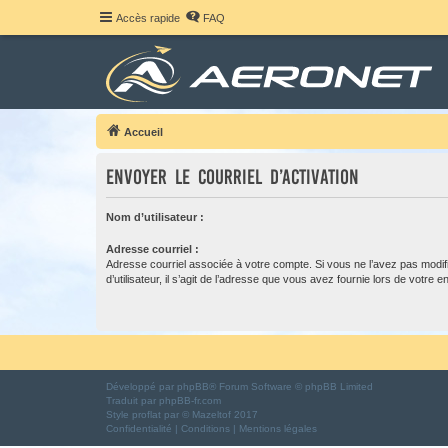
Accès rapide
FAQ
Accueil
Envoyer le courriel d’activation
Nom d’utilisateur :
Adresse courriel :
Adresse courriel associée à votre compte. Si vous ne l’avez pas modif
d’utilisateur, il s’agit de l’adresse que vous avez fournie lors de votre 
Développé par
phpBB
® Forum Software © phpBB Limited
Traduit par
phpBB-fr.com
Style
proflat
par ©
Mazeltof
2017
Confidentialité
|
Conditions
|
Mentions légales