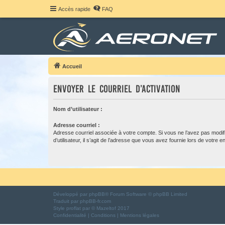
Accès rapide
FAQ
Accueil
Envoyer le courriel d’activation
Nom d’utilisateur :
Adresse courriel :
Adresse courriel associée à votre compte. Si vous ne l’avez pas modif
d’utilisateur, il s’agit de l’adresse que vous avez fournie lors de votre 
Développé par
phpBB
® Forum Software © phpBB Limited
Traduit par
phpBB-fr.com
Style
proflat
par ©
Mazeltof
2017
Confidentialité
|
Conditions
|
Mentions légales