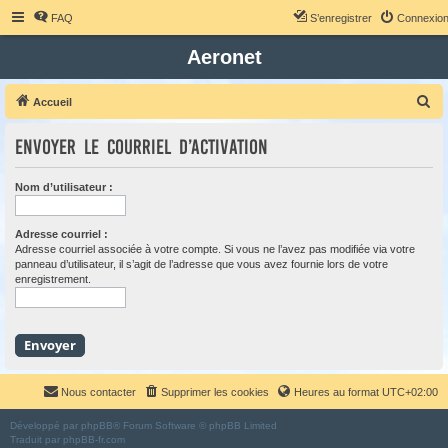
FAQ
S’enregistrer
Connexio
Aeronet
R
Accueil
e
Envoyer le courriel d’activation
c
h
Nom d’utilisateur :
e
r
Adresse courriel :
c
Adresse courriel associée à votre compte. Si vous ne l’avez pas modifiée via votre
panneau d’utilisateur, il s’agit de l’adresse que vous avez fournie lors de votre
h
enregistrement.
e
r
Nous contacter
Supprimer les cookies
Heures au format
UTC+02:00
Développé par
phpBB
® Forum Software © phpBB Limited
Traduit par
phpBB-fr.com