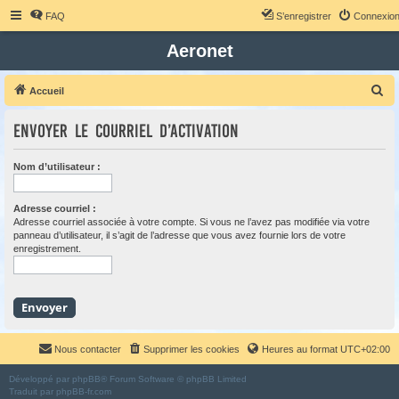
FAQ
S’enregistrer
Connexio
Aeronet
R
Accueil
e
Envoyer le courriel d’activation
c
h
Nom d’utilisateur :
e
r
Adresse courriel :
c
Adresse courriel associée à votre compte. Si vous ne l’avez pas modifiée via votre
panneau d’utilisateur, il s’agit de l’adresse que vous avez fournie lors de votre
h
enregistrement.
e
r
Nous contacter
Supprimer les cookies
Heures au format
UTC+02:00
Développé par
phpBB
® Forum Software © phpBB Limited
Traduit par
phpBB-fr.com