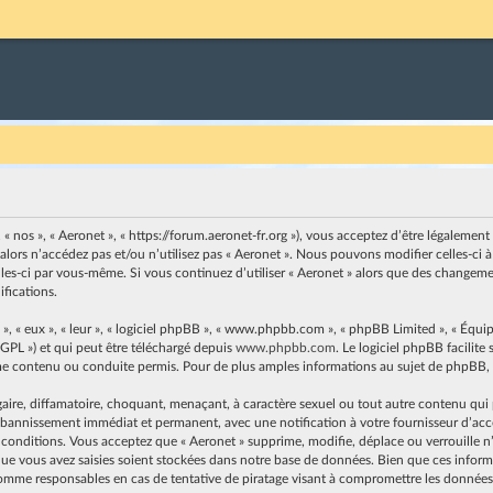
, « nos », « Aeronet », « https://forum.aeronet-fr.org »), vous acceptez d’être légaleme
 alors n’accédez pas et/ou n’utilisez pas « Aeronet ». Nous pouvons modifier celles-c
elles-ci par vous-même. Si vous continuez d’utiliser « Aeronet » alors que des changem
fications.
, « eux », « leur », « logiciel phpBB », « www.phpbb.com », « phpBB Limited », « Équip
 GPL ») et qui peut être téléchargé depuis
www.phpbb.com
. Le logiciel phpBB facilit
contenu ou conduite permis. Pour de plus amples informations au sujet de phpBB, v
ire, diffamatoire, choquant, menaçant, à caractère sexuel ou tout autre contenu qui pe
n bannissement immédiat et permanent, avec une notification à votre fournisseur d’accès
 conditions. Vous acceptez que « Aeronet » supprime, modifie, déplace ou verrouille n’
e vous avez saisies soient stockées dans notre base de données. Bien que ces informat
omme responsables en cas de tentative de piratage visant à compromettre les données