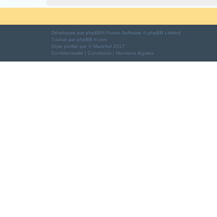
Développé par
phpBB
® Forum Software © phpBB Limited
Traduit par
phpBB-fr.com
Style
proflat
par ©
Mazeltof
2017
Confidentialité
|
Conditions
|
Mentions légales