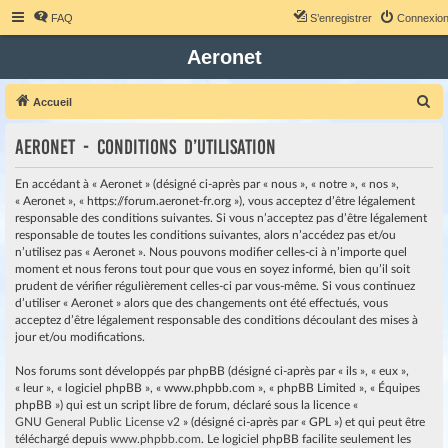
FAQ
S’enregistrer
Connexio
Aeronet
R
Accueil
e
Aeronet - Conditions d’utilisation
c
h
En accédant à « Aeronet » (désigné ci-après par « nous », « notre », « nos »,
e
« Aeronet », « https://forum.aeronet-fr.org »), vous acceptez d’être légalement
responsable des conditions suivantes. Si vous n’acceptez pas d’être légalement
r
responsable de toutes les conditions suivantes, alors n’accédez pas et/ou
c
n’utilisez pas « Aeronet ». Nous pouvons modifier celles-ci à n’importe quel
moment et nous ferons tout pour que vous en soyez informé, bien qu’il soit
h
prudent de vérifier régulièrement celles-ci par vous-même. Si vous continuez
e
d’utiliser « Aeronet » alors que des changements ont été effectués, vous
r
acceptez d’être légalement responsable des conditions découlant des mises à
jour et/ou modifications.
Nos forums sont développés par phpBB (désigné ci-après par « ils », « eux »,
« leur », « logiciel phpBB », « www.phpbb.com », « phpBB Limited », « Équipes
phpBB ») qui est un script libre de forum, déclaré sous la licence «
GNU General Public License v2
» (désigné ci-après par « GPL ») et qui peut être
téléchargé depuis
www.phpbb.com
. Le logiciel phpBB facilite seulement les