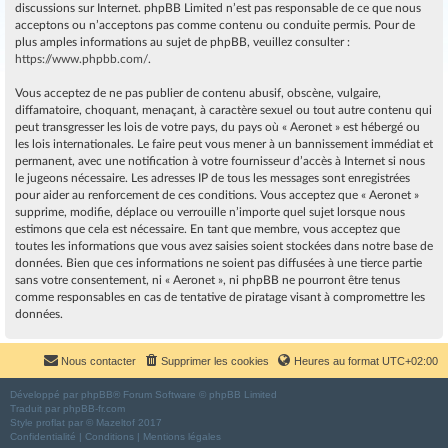
discussions sur Internet. phpBB Limited n’est pas responsable de ce que nous
acceptons ou n’acceptons pas comme contenu ou conduite permis. Pour de
plus amples informations au sujet de phpBB, veuillez consulter :
https://www.phpbb.com/
.
Vous acceptez de ne pas publier de contenu abusif, obscène, vulgaire,
diffamatoire, choquant, menaçant, à caractère sexuel ou tout autre contenu qui
peut transgresser les lois de votre pays, du pays où « Aeronet » est hébergé ou
les lois internationales. Le faire peut vous mener à un bannissement immédiat et
permanent, avec une notification à votre fournisseur d’accès à Internet si nous
le jugeons nécessaire. Les adresses IP de tous les messages sont enregistrées
pour aider au renforcement de ces conditions. Vous acceptez que « Aeronet »
supprime, modifie, déplace ou verrouille n’importe quel sujet lorsque nous
estimons que cela est nécessaire. En tant que membre, vous acceptez que
toutes les informations que vous avez saisies soient stockées dans notre base de
données. Bien que ces informations ne soient pas diffusées à une tierce partie
sans votre consentement, ni « Aeronet », ni phpBB ne pourront être tenus
comme responsables en cas de tentative de piratage visant à compromettre les
données.
Nous contacter
Supprimer les cookies
Heures au format
UTC+02:00
Développé par
phpBB
® Forum Software © phpBB Limited
Traduit par
phpBB-fr.com
Style
proflat
par ©
Mazeltof
2017
Confidentialité
|
Conditions
|
Mentions légales