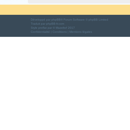
Développé par
phpBB
® Forum Software © phpBB Limited
Traduit par
phpBB-fr.com
Style
proflat
par ©
Mazeltof
2017
Confidentialité
|
Conditions
|
Mentions légales