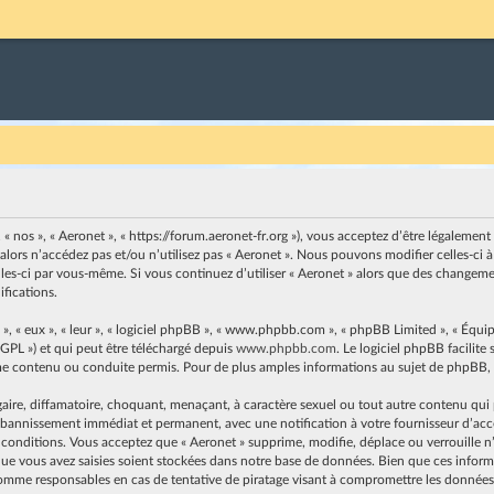
, « nos », « Aeronet », « https://forum.aeronet-fr.org »), vous acceptez d’être légaleme
 alors n’accédez pas et/ou n’utilisez pas « Aeronet ». Nous pouvons modifier celles-c
elles-ci par vous-même. Si vous continuez d’utiliser « Aeronet » alors que des changem
fications.
, « eux », « leur », « logiciel phpBB », « www.phpbb.com », « phpBB Limited », « Équip
 GPL ») et qui peut être téléchargé depuis
www.phpbb.com
. Le logiciel phpBB facilit
contenu ou conduite permis. Pour de plus amples informations au sujet de phpBB, v
ire, diffamatoire, choquant, menaçant, à caractère sexuel ou tout autre contenu qui pe
n bannissement immédiat et permanent, avec une notification à votre fournisseur d’accès
 conditions. Vous acceptez que « Aeronet » supprime, modifie, déplace ou verrouille n’
e vous avez saisies soient stockées dans notre base de données. Bien que ces informat
omme responsables en cas de tentative de piratage visant à compromettre les données