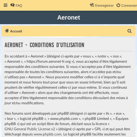
FAQ
S’enregistrer
Connexio
Aeronet
R
Accueil
e
Aeronet - Conditions d’utilisation
c
h
En accédant à « Aeronet » (désigné ci-après par « nous », « notre », « nos »,
e
« Aeronet », « https://forum.aeronet-fr.org »), vous acceptez d’être légalement
responsable des conditions suivantes. Si vous n’acceptez pas d’être légalement
r
responsable de toutes les conditions suivantes, alors n’accédez pas et/ou
c
n’utilisez pas « Aeronet ». Nous pouvons modifier celles-ci à n’importe quel
moment et nous ferons tout pour que vous en soyez informé, bien qu’il soit
h
prudent de vérifier régulièrement celles-ci par vous-même. Si vous continuez
e
d’utiliser « Aeronet » alors que des changements ont été effectués, vous
r
acceptez d’être légalement responsable des conditions découlant des mises à
jour et/ou modifications.
Nos forums sont développés par phpBB (désigné ci-après par « ils », « eux »,
« leur », « logiciel phpBB », « www.phpbb.com », « phpBB Limited », « Équipes
phpBB ») qui est un script libre de forum, déclaré sous la licence «
GNU General Public License v2
» (désigné ci-après par « GPL ») et qui peut être
téléchargé depuis
www.phpbb.com
. Le logiciel phpBB facilite seulement les