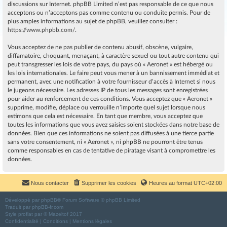
discussions sur Internet. phpBB Limited n’est pas responsable de ce que nous
acceptons ou n’acceptons pas comme contenu ou conduite permis. Pour de
plus amples informations au sujet de phpBB, veuillez consulter :
https://www.phpbb.com/
.
Vous acceptez de ne pas publier de contenu abusif, obscène, vulgaire,
diffamatoire, choquant, menaçant, à caractère sexuel ou tout autre contenu qui
peut transgresser les lois de votre pays, du pays où « Aeronet » est hébergé ou
les lois internationales. Le faire peut vous mener à un bannissement immédiat et
permanent, avec une notification à votre fournisseur d’accès à Internet si nous
le jugeons nécessaire. Les adresses IP de tous les messages sont enregistrées
pour aider au renforcement de ces conditions. Vous acceptez que « Aeronet »
supprime, modifie, déplace ou verrouille n’importe quel sujet lorsque nous
estimons que cela est nécessaire. En tant que membre, vous acceptez que
toutes les informations que vous avez saisies soient stockées dans notre base de
données. Bien que ces informations ne soient pas diffusées à une tierce partie
sans votre consentement, ni « Aeronet », ni phpBB ne pourront être tenus
comme responsables en cas de tentative de piratage visant à compromettre les
données.
Nous contacter
Supprimer les cookies
Heures au format
UTC+02:00
Développé par
phpBB
® Forum Software © phpBB Limited
Traduit par
phpBB-fr.com
Style
proflat
par ©
Mazeltof
2017
Confidentialité
|
Conditions
|
Mentions légales