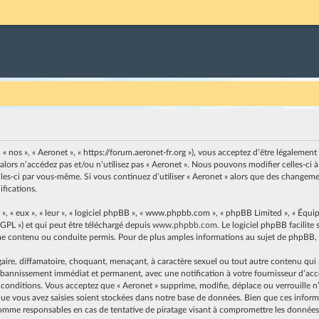
, « nos », « Aeronet », « https://forum.aeronet-fr.org »), vous acceptez d’être légaleme
 alors n’accédez pas et/ou n’utilisez pas « Aeronet ». Nous pouvons modifier celles-c
elles-ci par vous-même. Si vous continuez d’utiliser « Aeronet » alors que des changem
fications.
, « eux », « leur », « logiciel phpBB », « www.phpbb.com », « phpBB Limited », « Équip
 GPL ») et qui peut être téléchargé depuis
www.phpbb.com
. Le logiciel phpBB facilit
contenu ou conduite permis. Pour de plus amples informations au sujet de phpBB, v
ire, diffamatoire, choquant, menaçant, à caractère sexuel ou tout autre contenu qui pe
n bannissement immédiat et permanent, avec une notification à votre fournisseur d’accès
 conditions. Vous acceptez que « Aeronet » supprime, modifie, déplace ou verrouille n’
e vous avez saisies soient stockées dans notre base de données. Bien que ces informat
omme responsables en cas de tentative de piratage visant à compromettre les données