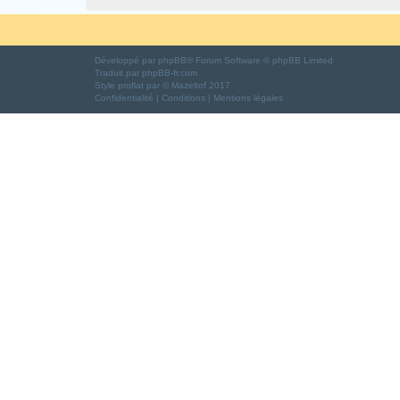
Développé par
phpBB
® Forum Software © phpBB Limited
Traduit par
phpBB-fr.com
Style
proflat
par ©
Mazeltof
2017
Confidentialité
|
Conditions
|
Mentions légales