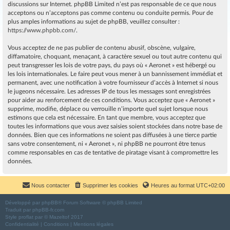
discussions sur Internet. phpBB Limited n’est pas responsable de ce que nous
acceptons ou n’acceptons pas comme contenu ou conduite permis. Pour de
plus amples informations au sujet de phpBB, veuillez consulter :
https://www.phpbb.com/
.
Vous acceptez de ne pas publier de contenu abusif, obscène, vulgaire,
diffamatoire, choquant, menaçant, à caractère sexuel ou tout autre contenu qui
peut transgresser les lois de votre pays, du pays où « Aeronet » est hébergé ou
les lois internationales. Le faire peut vous mener à un bannissement immédiat et
permanent, avec une notification à votre fournisseur d’accès à Internet si nous
le jugeons nécessaire. Les adresses IP de tous les messages sont enregistrées
pour aider au renforcement de ces conditions. Vous acceptez que « Aeronet »
supprime, modifie, déplace ou verrouille n’importe quel sujet lorsque nous
estimons que cela est nécessaire. En tant que membre, vous acceptez que
toutes les informations que vous avez saisies soient stockées dans notre base de
données. Bien que ces informations ne soient pas diffusées à une tierce partie
sans votre consentement, ni « Aeronet », ni phpBB ne pourront être tenus
comme responsables en cas de tentative de piratage visant à compromettre les
données.
Nous contacter
Supprimer les cookies
Heures au format
UTC+02:00
Développé par
phpBB
® Forum Software © phpBB Limited
Traduit par
phpBB-fr.com
Style
proflat
par ©
Mazeltof
2017
Confidentialité
|
Conditions
|
Mentions légales