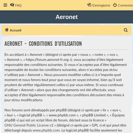
FAQ
S’enregistrer
Connexio
Aeronet
R
Accueil
e
Aeronet - Conditions d’utilisation
c
h
En accédant à « Aeronet » (désigné ci-après par « nous », « notre », « nos »,
e
« Aeronet », « https://forum.aeronet-fr.org »), vous acceptez d’être légalement
responsable des conditions suivantes. Si vous n’acceptez pas d’être légalement
r
responsable de toutes les conditions suivantes, alors n’accédez pas et/ou
c
n’utilisez pas « Aeronet ». Nous pouvons modifier celles-ci à n’importe quel
moment et nous ferons tout pour que vous en soyez informé, bien qu’il soit
h
prudent de vérifier régulièrement celles-ci par vous-même. Si vous continuez
e
d’utiliser « Aeronet » alors que des changements ont été effectués, vous
r
acceptez d’être légalement responsable des conditions découlant des mises à
jour et/ou modifications.
Nos forums sont développés par phpBB (désigné ci-après par « ils », « eux »,
« leur », « logiciel phpBB », « www.phpbb.com », « phpBB Limited », « Équipes
phpBB ») qui est un script libre de forum, déclaré sous la licence «
GNU General Public License v2
» (désigné ci-après par « GPL ») et qui peut être
téléchargé depuis
www.phpbb.com
. Le logiciel phpBB facilite seulement les