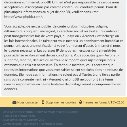
discussions sur Internet. phpBB Limited n’est pas responsable de ce que nous
acceptons ou n’acceptons pas comme contenu ou conduite permis. Pour de
plus amples informations au sujet de phpBB, veuillez consulter :
https://www.phpbb.com/
.
Vous acceptez de ne pas publier de contenu abusif, obscène, vulgaire,
diffamatoire, choquant, menaçant, à caractère sexuel ou tout autre contenu qui
peut transgresser les lois de votre pays, du pays où « Aeronet » est hébergé ou
les lois internationales. Le faire peut vous mener à un bannissement immédiat et
permanent, avec une notification à votre fournisseur d’accès à Internet si nous
le jugeons nécessaire. Les adresses IP de tous les messages sont enregistrées
pour aider au renforcement de ces conditions. Vous acceptez que « Aeronet »
supprime, modifie, déplace ou verrouille n’importe quel sujet lorsque nous
estimons que cela est nécessaire. En tant que membre, vous acceptez que
toutes les informations que vous avez saisies soient stockées dans notre base de
données. Bien que ces informations ne soient pas diffusées à une tierce partie
sans votre consentement, ni « Aeronet », ni phpBB ne pourront être tenus
comme responsables en cas de tentative de piratage visant à compromettre les
données.
Nous contacter
Supprimer les cookies
Heures au format
UTC+02:00
Développé par
phpBB
® Forum Software © phpBB Limited
Traduit par
phpBB-fr.com
Style
proflat
par ©
Mazeltof
2017
Confidentialité
|
Conditions
|
Mentions légales