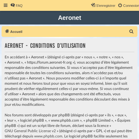
FAQ
S’enregistrer
Connexio
Aeronet
R
Accueil
e
Aeronet - Conditions d’utilisation
c
h
En accédant à « Aeronet » (désigné ci-après par « nous », « notre », « nos »,
e
« Aeronet », « https://forum.aeronet-fr.org »), vous acceptez d’être légalement
responsable des conditions suivantes. Si vous n’acceptez pas d’être légalement
r
responsable de toutes les conditions suivantes, alors n’accédez pas et/ou
c
n’utilisez pas « Aeronet ». Nous pouvons modifier celles-ci à n’importe quel
moment et nous ferons tout pour que vous en soyez informé, bien qu’il soit
h
prudent de vérifier régulièrement celles-ci par vous-même. Si vous continuez
e
d’utiliser « Aeronet » alors que des changements ont été effectués, vous
r
acceptez d’être légalement responsable des conditions découlant des mises à
jour et/ou modifications.
Nos forums sont développés par phpBB (désigné ci-après par « ils », « eux »,
« leur », « logiciel phpBB », « www.phpbb.com », « phpBB Limited », « Équipes
phpBB ») qui est un script libre de forum, déclaré sous la licence «
GNU General Public License v2
» (désigné ci-après par « GPL ») et qui peut être
téléchargé depuis
www.phpbb.com
. Le logiciel phpBB facilite seulement les