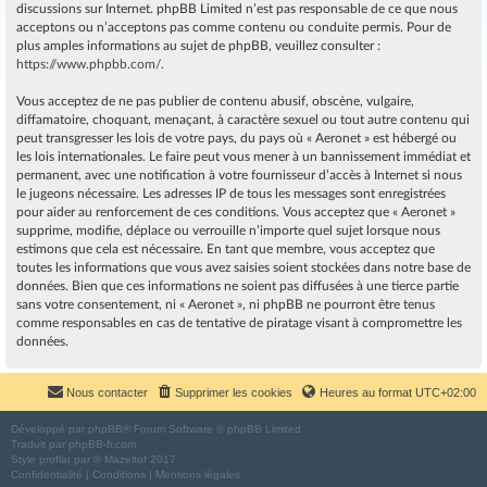
discussions sur Internet. phpBB Limited n’est pas responsable de ce que nous
acceptons ou n’acceptons pas comme contenu ou conduite permis. Pour de
plus amples informations au sujet de phpBB, veuillez consulter :
https://www.phpbb.com/
.
Vous acceptez de ne pas publier de contenu abusif, obscène, vulgaire,
diffamatoire, choquant, menaçant, à caractère sexuel ou tout autre contenu qui
peut transgresser les lois de votre pays, du pays où « Aeronet » est hébergé ou
les lois internationales. Le faire peut vous mener à un bannissement immédiat et
permanent, avec une notification à votre fournisseur d’accès à Internet si nous
le jugeons nécessaire. Les adresses IP de tous les messages sont enregistrées
pour aider au renforcement de ces conditions. Vous acceptez que « Aeronet »
supprime, modifie, déplace ou verrouille n’importe quel sujet lorsque nous
estimons que cela est nécessaire. En tant que membre, vous acceptez que
toutes les informations que vous avez saisies soient stockées dans notre base de
données. Bien que ces informations ne soient pas diffusées à une tierce partie
sans votre consentement, ni « Aeronet », ni phpBB ne pourront être tenus
comme responsables en cas de tentative de piratage visant à compromettre les
données.
Nous contacter
Supprimer les cookies
Heures au format
UTC+02:00
Développé par
phpBB
® Forum Software © phpBB Limited
Traduit par
phpBB-fr.com
Style
proflat
par ©
Mazeltof
2017
Confidentialité
|
Conditions
|
Mentions légales