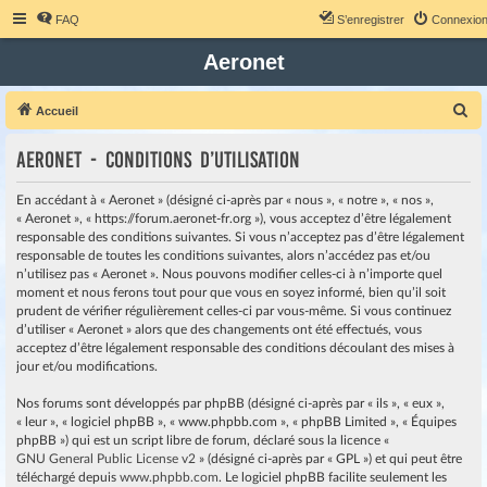
FAQ
S’enregistrer
Connexio
Aeronet
R
Accueil
e
Aeronet - Conditions d’utilisation
c
h
En accédant à « Aeronet » (désigné ci-après par « nous », « notre », « nos »,
e
« Aeronet », « https://forum.aeronet-fr.org »), vous acceptez d’être légalement
responsable des conditions suivantes. Si vous n’acceptez pas d’être légalement
r
responsable de toutes les conditions suivantes, alors n’accédez pas et/ou
c
n’utilisez pas « Aeronet ». Nous pouvons modifier celles-ci à n’importe quel
moment et nous ferons tout pour que vous en soyez informé, bien qu’il soit
h
prudent de vérifier régulièrement celles-ci par vous-même. Si vous continuez
e
d’utiliser « Aeronet » alors que des changements ont été effectués, vous
r
acceptez d’être légalement responsable des conditions découlant des mises à
jour et/ou modifications.
Nos forums sont développés par phpBB (désigné ci-après par « ils », « eux »,
« leur », « logiciel phpBB », « www.phpbb.com », « phpBB Limited », « Équipes
phpBB ») qui est un script libre de forum, déclaré sous la licence «
GNU General Public License v2
» (désigné ci-après par « GPL ») et qui peut être
téléchargé depuis
www.phpbb.com
. Le logiciel phpBB facilite seulement les